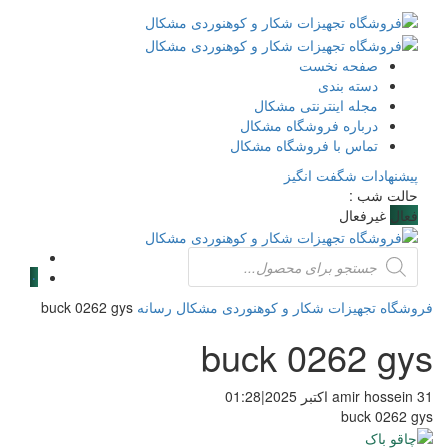
صفحه نخست
دسته بندی
مجله اینترنتی مشکال
درباره فروشگاه مشکال
تماس با فروشگاه مشکال
پیشنهادات شگفت انگیز
حالت شب :
فعال
غیرفعال
Products
search
۰
فروشگاه تجهیزات شکار و کوهنوردی مشکال
رسانه
buck 0262 gys
buck 0262 gys
31 اکتبر 2025
amir hossein
|
01:28
buck 0262 gys