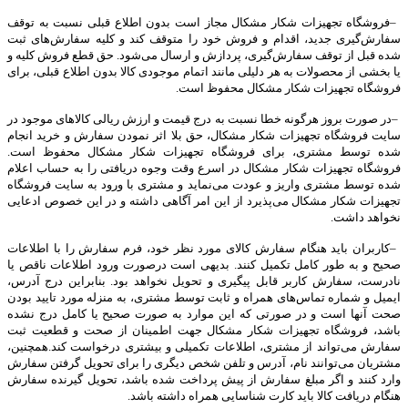
–
فروشگاه تجهیزات شکار مشکال مجاز است بدون اطلاع قبلی نسبت به توقف
سفارش‌‏گیری جدید، اقدام و فروش خود را متوقف کند و کلیه سفارش‌‏های ثبت
شده قبل از توقف سفارش‌‏گیری، پردازش و ارسال می‌‏شود. حق قطع فروش کلیه و
یا بخشی از محصولات به هر دلیلی مانند اتمام موجودی کالا بدون اطلاع قبلی، برای
فروشگاه تجهیزات شکار مشکال محفوظ است
.
–
در صورت بروز هرگونه خطا نسبت به درج قیمت و ارزش ریالی کالاهای موجود در
سایت فروشگاه تجهیزات شکار مشکال، حق بلا اثر نمودن سفارش و خرید انجام
شده توسط مشتری، برای فروشگاه تجهیزات شکار مشکال محفوظ است.
فروشگاه تجهیزات شکار مشکال در اسرع وقت وجوه دریافتی را به حساب اعلام
شده توسط مشتری واریز و عودت می‌نماید و مشتری با ورود به سایت فروشگاه
تجهیزات شکار مشکال می‌پذیرد از این امر آگاهی داشته و در این خصوص ادعایی
نخواهد داشت
.
–
کاربران باید هنگام سفارش کالای مورد نظر خود، فرم سفارش را با اطلاعات
صحیح و به طور کامل تکمیل کنند. بدیهی است درصورت ورود اطلاعات ناقص یا
نادرست، سفارش کاربر قابل پیگیری و تحویل نخواهد بود. بنابراین درج آدرس،
ایمیل و شماره تماس‌های همراه و ثابت توسط مشتری، به منزله مورد تایید بودن
صحت آنها است و در صورتی که این موارد به صورت صحیح یا کامل درج نشده
باشد، فروشگاه تجهیزات شکار مشکال جهت اطمینان از صحت و قطعیت ثبت
سفارش می‌تواند از مشتری، اطلاعات تکمیلی و بیشتری درخواست کند
.
همچنین،
مشتریان می‌توانند نام، آدرس و تلفن شخص دیگری را برای تحویل گرفتن سفارش
وارد کنند و اگر مبلغ سفارش از پیش پرداخت شده باشد، تحویل گیرنده سفارش
هنگام دریافت کالا باید کارت شناسایی همراه داشته باشد
.