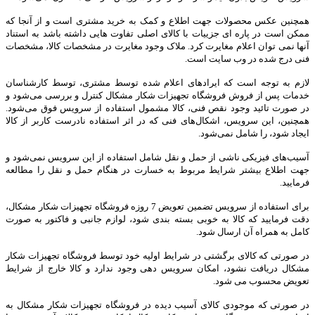
همچنین عکس محصولات جهت اطلاع و کمک به خرید مشتری است و از آنجا که
ممکن است در پاره ای جزییات با کالای اصلی تفاوت هایی داشته باشد به استناد
آنها نمی توان اعلام مغایرت کرد. ملاک وجود مغایرت در مشخصات کالا، مشخصات
فنی درج شده در وب سایت است
.
لازم به توجه است که ایرادهای اعلام شده توسط مشتری، توسط کارشناسان
خدمات پس از فروش فروشگاه تجهیزات شکار مشکال کنترل و بررسی می‏‌شود و
در صورت تائید وجود نقص فنی، کالا مشمول استفاده از سرویس فوق می‏‌شود.
همچنین، این سرویس، اشکال‏‌های فنی که در اثر استفاده نادرست کاربر از کالا
ایجاد شود، را شامل نمی‌‏شود
.
آسیب‏‌های فیزیکی ناشی از حمل و نقل شامل استفاده از این سرویس نمی‏‌شود و
جهت اطلاع بیشتر شرایط مربوط به خسارت در هنگام حمل و نقل را مطالعه
فرمایید
.
برای استفاده از سرویس تضمین تعویض 7 روزه فروشگاه تجهیزات شکار مشکال،
دقت فرمایید که کالا به ‏خوبی بسته بندی شود، لوازم جانبی و فاکتور به صورت
کامل به همراه آن ارسال شود
.
در صورتی که کالای برگشتی در شرایط اولیه خود توسط فروشگاه تجهیزات شکار
مشکال دریافت نشود، امکان سرویس دهی وجود ندارد و کالا خارج از شرایط
تعویض محسوب می شود
.
در صورتی که موجودی کالای آسیب دیده در فروشگاه تجهیزات شکار مشکال به