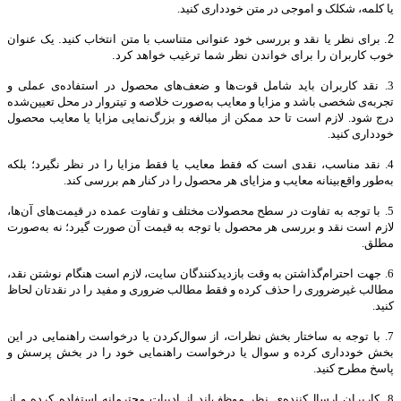
یا کلمه، شکلک و اموجی در متن خودداری کنید.
2. برای نظر یا نقد و بررسی خود عنوانی متناسب با متن انتخاب کنید. یک عنوان
خوب کاربران را برای خواندن نظر شما ترغیب خواهد کرد.
3.
نقد کاربران باید شامل قوت‌ها و ضعف‌های محصول در استفاده‌ی عملی و
تجربه‌ی شخصی باشد و مزایا و معایب به‌صورت خلاصه و تیتروار در محل تعیین‌شده
درج شود. لازم است تا حد ممکن از مبالغه و بزرگ‌نمایی مزایا یا معایب محصول
خودداری کنید.
4. نقد مناسب، نقدی است که فقط معایب یا فقط مزایا را در نظر نگیرد؛ بلکه
به‌طور واقع‌بینانه معایب و مزایای هر محصول را در کنار هم بررسی کند
.
5.
با توجه به تفاوت در سطح محصولات مختلف و تفاوت عمده در قیمت‌های آن‌ها،
لازم است نقد و بررسی هر محصول با توجه به قیمت آن صورت گیرد؛ نه به‌صورت
مطلق
.
6.
جهت احترام‌گذاشتن به وقت بازدیدکنندگان سایت، لازم است هنگام نوشتن نقد،
مطالب غیرضروری را حذف کرده و فقط مطالب ضروری و مفید را در نقدتان لحاظ
کنید
.
7.
با توجه به ساختار بخش نظرات، از سوال‌کردن یا درخواست راهنمایی در این
بخش خودداری کرده و سوال یا درخواست راهنمایی خود را در بخش پرسش و
پاسخ مطرح کنید.
8.
کاربران ارسال‌کننده‌ی نظر موظف‌اند از ادبیات محترمانه استفاده کرده و از