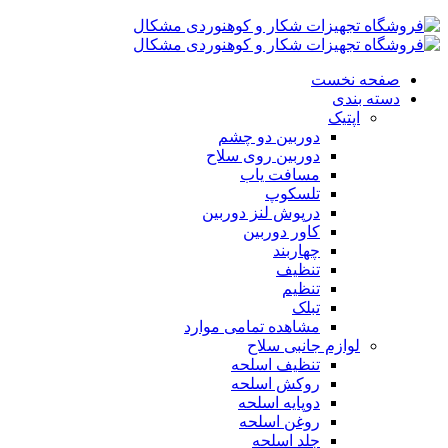
صفحه نخست
دسته بندی
اپتیک
دوربین دو چشم
دوربین روی سلاح
مسافت یاب
تلسکوپ
درپوش لنز دوربین
کاور دوربین
چهاربند
تنظیف
تنظیم
تبلک
مشاهده تمامی موارد
لوازم جانبی سلاح
تنظیف اسلحه
روکش اسلحه
دوپایه اسلحه
روغن اسلحه
جلد اسلحه