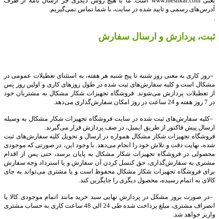
یعنی
www.meshkal.com
است. ما با هیچ روش دیگری جز ارسال نامه از طرف
آدرس‏‌های رسمی و تایید شده در سایت، با شما تماس نمی‌‏گیریم.
.
ثبت، پردازش و ارسال سفارش
–
روز کاری به معنی روز شنبه تا پنج شنبه هر هفته، به استثنای تعطیلات عمومی در
مشکال است و کلیه سفارش‏‌های ثبت شده در طول روزهای کاری و اولین روز پس
از تعطیلات پردازش می‌‏شوند. فروشگاه تجهیزات شکار مشکال به مشتریان خود
در 7 روز هفته و 24 ساعت در روز امکان سفارش‌‏گذاری می‌‏دهد
.
–
کلیه سفارش‌‏های ثبت شده در سایت فروشگاه تجهیزات شکار مشکال به وسیله
ارسال پیش فاکتور از طریق ایمیل، در صف پردازش قرار می‏‌گیرند.
فروشگاه تجهیزات شکار مشکال همواره در ارسال و تحویل کلیه سفارش‌‏های ثبت
شده، نهایت دقت و تلاش خود را انجام می‌دهد. با وجود این، در صورتی که موجودی
محصولی در فروشگاه تجهیزات شکار مشکال به پایان برسد، حتی پس از اقدام
مشتری به سفارش‌‏گذاری، حق کنسل کردن آن سفارش و یا استرداد وجه سفارش
برای فروشگاه تجهیزات شکار مشکال محفوظ است و یا مشتری می‏‌تواند به جای
کالای به اتمام رسیده، محصول دیگری را جایگزین کند
.
–
در صورت بروز مشکل در پردازش نهایی سبد خرید مانند اتمام موجودی کالا یا
انصراف مشتری، مبلغ پرداخت شده طی 24 الی 48 ساعت کاری به حساب مشتری
واریز خواهد شد
.