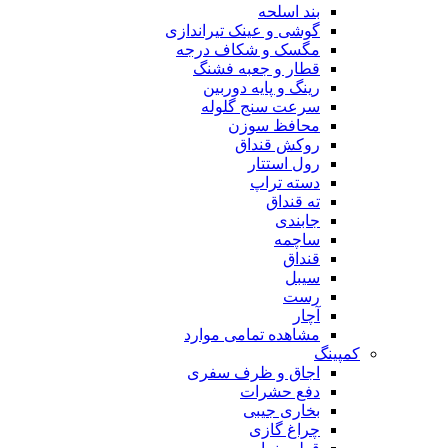
بند اسلحه
گوشی و عینک تیراندازی
مگسک و شکاف درجه
قطار و جعبه فشنگ
رینگ و پایه دوربین
سرعت سنج گلوله
محافظ سوزن
روکش قنداق
رول استتار
دسته تراپ
ته قنداق
جابندی
ساچمه
قنداق
سیبل
رست
آچار
مشاهده تمامی موارد
کمپینگ
اجاق و ظرف سفری
دفع حشرات
بخاری جیبی
چراغ گازی