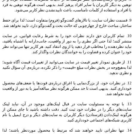
توهین به دیگر کاربران یا سایر افراد پرهیز کنند. بدیهی است هرگونه توهین به فرد
یا افراد و استفاده از کلمات نامناسب، باعث تاییدنشدن نظر کاربر می‌شود
.
9.
قسمت نظرات سایت، با تالارهای گفت‌وگو (فروم) متفاوت است؛ لذا برای حفظ
ساختار، مباحث خارج از چهارچوبی که حالت بحث و گفت‌وگو دارد، تایید نخواهد شد
.
10.
تمام کاربران حق دارند نظرات خود را به شرط رعایت قوانین، در سایت
منتشر کنند؛ لذا حتی اگر نظری را به دور از واقعیت، جانب‌دارانه یا اشتباه یافتید،
نباید نظردهنده را مخاطب قرار دهید یا از وی انتقاد کنید. هر کاربر تنها می‌تواند نظر
خود را عنوان کرده و قضاوت را به خوانندگان نظرات واگذار کند
.
11.
از طریق نمودار تغییر قیمت در سایت می‌توانید از تغییرات قیمت آگاه شوید؛
لذا به‌هیچ‌وجه در بخش نظرات مبلغ «قیمت» را ذکر نکرده، درباره‌ی آن سؤال نکنید
و نظری ندهید.
12. در نظرات خود، از بزرگ‌نمایی یا اغراق درباره‌ی قوت‌ها یا ضعف‌های محصول
خودداری کنید. بدیهی است تا حد ممکن هرگونه نظر مبالغه‌آمیز یا به دور از واقعیت
تایید نخواهد شد
.
13.
با توجه به مسئولیت سایت در قبال لینک‌های موجود در آن، نباید لینک
سایت‌های دیگر را در نظرات خود ثبت کنید. دقت داشته باشید تا جای ممکن از
هرگونه لینک‌دادن (فرستادن) دیگر کاربران به سایت‌های دیگر و درج ایمیل یا نام
کاربری شبکه‌های اجتماعی خودداری کنید
.
14.
تنها نظراتی تایید خواهند شد که مرتبط با محصول موردنظر باشند؛ لذا