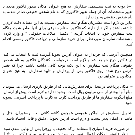
–
با توجه به ثبت سیستمی سفارش، به هیچ عنوان امکان صدور فاکتور مجدد یا
تغییر مشخصات آن از جمله تغییر فاکتوری که به نام شخص حقیقی صادر شده، به
نام شخص حقوقی وجود ندارد.
بنابراین لازم است مشتریان هنگام ثبت سفارش، نسبت به این مساله دقت لازم را
داشته باشند و اگر نیاز دارند که فاکتور به نام حقوقی برای آنها صادر شود، هنگام
ثبت سفارش خود، با انتخاب گزینه ” تکمیل اطلاعات حقوقی ” و وارد کردن
مشخصات سازمان موردنظر، برای خرید سازمانی و دریافت فاکتور رسمی اقدام
کنند
.
همچنین آدرسی که خریدار به عنوان آدرس تحویل‌گیرنده ثبت یا انتخاب می‌کند،
در فاکتور درج خواهد شد و لازم است درخواست کنندگان فاکتور به نام شخص
حقوقی هنگام ثبت سفارش به این نکته توجه کافی داشته باشند، چرا که تغییر
آدرس درج شده روی فاکتور پس از پردازش و تایید سفارش، به هیچ عنوان
امکان‌پذیر نخواهد بود.
– امکان پرداخت در محل برای سفارش‌هایی که از طریق باربری ارسال می‌شوند یا
مبلغ آنها بیشتر از سی میلیون ریال است، وجود ندارد و لازم است پیش از ارسال،
مبلغ اینگونه سفارش‌ها از طریق پرداخت کارت به کارت یا پرداخت اینترنتی تسویه
شود.
-تحویل سفارش در اماکن عمومی همچون کافه، کافی نت، رستوران، هتل و
مانند آن امکان‌پذیر نیست و لازم است آدرس تحویل، دقیق و قابل استناد باشد
– در صورت خرید اعتباری (استفاده از کد تخفیف یا ووچر) پس از نهایی شدن سبد،
از نظر قانونی امکان اعمال تغییر در سبد خرید، و تغییر مبلغ فاکتور به دلایل