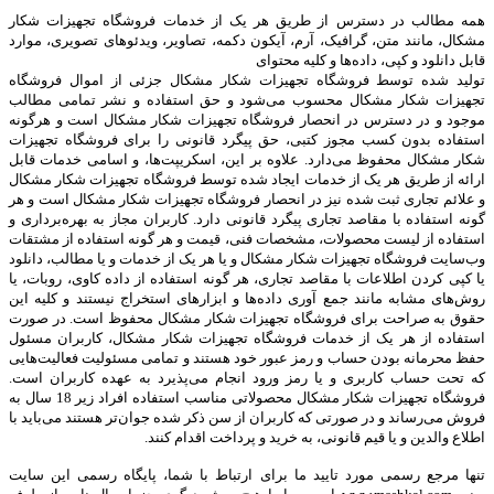
همه مطالب در دسترس از طریق هر یک از خدمات فروشگاه تجهیزات شکار
مشکال، مانند متن، گرافیک، آرم، آیکون دکمه، تصاویر، ویدئوهای تصویری، موارد
قابل دانلود و کپی، داده‌ها و کلیه محتوای
تولید شده توسط فروشگاه تجهیزات شکار مشکال جزئی از اموال فروشگاه
تجهیزات شکار مشکال محسوب می‏‌شود و حق استفاده و نشر تمامی مطالب
موجود و در دسترس در انحصار فروشگاه تجهیزات شکار مشکال است و هرگونه
استفاده بدون کسب مجوز کتبی، حق پیگرد قانونی را برای فروشگاه تجهیزات
شکار مشکال محفوظ می‏‌دارد. علاوه بر این، اسکریپت‌ها، و اسامی خدمات قابل
ارائه از طریق هر یک از خدمات ایجاد شده توسط فروشگاه تجهیزات شکار مشکال
و علائم تجاری ثبت شده نیز در انحصار فروشگاه تجهیزات شکار مشکال است و هر
گونه استفاده با مقاصد تجاری پیگرد قانونی دارد. کاربران مجاز به بهره‌‏برداری و
استفاده از لیست محصولات، مشخصات فنی، قیمت و هر گونه استفاده از مشتقات
وب‏‌سایت فروشگاه تجهیزات شکار مشکال و یا هر یک از خدمات و یا مطالب، دانلود
یا کپی کردن اطلاعات با مقاصد تجاری، هر گونه استفاده از داده کاوی، روبات، یا
روش‌‏های مشابه مانند جمع آوری داده‌‏ها و ابزارهای استخراج نیستند و کلیه این
حقوق به صراحت برای فروشگاه تجهیزات شکار مشکال محفوظ است. در صورت
استفاده از هر یک از خدمات فروشگاه تجهیزات شکار مشکال، کاربران مسئول
حفظ محرمانه بودن حساب و رمز عبور خود هستند و تمامی مسئولیت فعالیت‌‏هایی
که تحت حساب کاربری و یا رمز ورود انجام می‏‌پذیرد به عهده کاربران است.
فروشگاه تجهیزات شکار مشکال محصولاتی مناسب استفاده افراد زیر 18 سال به
فروش می‏‌رساند و در صورتی که کاربران از سن ذکر شده جوان‌‏تر هستند می‌‏باید با
اطلاع والدین و یا قیم قانونی، به خرید و پرداخت اقدام کنند
.
تنها مرجع رسمی مورد تایید ما برای ارتباط با شما، پایگاه رسمی این سایت