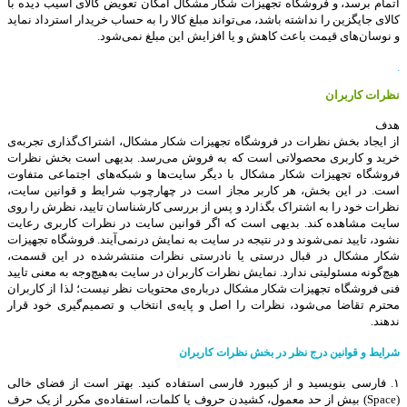
اتمام برسد، و فروشگاه تجهیزات شکار مشکال امکان تعویض کالای آسیب دیده با
کالای جایگزین را نداشته باشد، می‌تواند مبلغ کالا را به حساب خریدار استرداد نماید
و نوسان‏‌های قیمت باعث کاهش و یا افزایش این مبلغ نمی‌‏شود
.
.
نظرات کاربران
هدف
از ایجاد بخش نظرات در فروشگاه تجهیزات شکار مشکال، اشتراک‌گذاری تجربه‌ی
خرید و کاربری محصولاتی است که به فروش می‌رسد. بدیهی است بخش نظرات
فروشگاه تجهیزات شکار مشکال با دیگر سایت‌ها و شبکه‌های اجتماعی متفاوت
است. در این بخش، هر کاربر مجاز است در چهارچوب شرایط و قوانین سایت،
نظرات خود را به اشتراک بگذارد و پس از بررسی کارشناسان تایید، نظرش را روی
سایت مشاهده کند.
بدیهی است که اگر قوانین سایت در نظرات کاربری رعایت
نشود، تایید نمی‌شوند و در نتیجه در سایت به نمایش درنمی‌آیند
.
فروشگاه تجهیزات
شکار مشکال در قبال درستی یا نادرستی نظرات منتشرشده در این قسمت،
هیچ
گونه مسئولیتی ندارد. نمایش نظرات کاربران در سایت به
هیچ‌وجه به معنی تایید
فنی فروشگاه تجهیزات شکار مشکال درباره‌ی محتویات نظر نیست؛ لذا از کاربران
محترم تقاضا می‌شود، نظرات را اصل و پایه‌ی انتخاب و تصمیم
گیری خود قرار
ندهند
.
شرایط و قوانین درج نظر در بخش نظرات کاربران
۱. فارسی بنویسید و از کیبورد فارسی استفاده کنید. بهتر است از فضای خالی
(
Space
) بیش از حد معمول، کشیدن حروف یا کلمات، استفاده‌ی مکرر از یک حرف