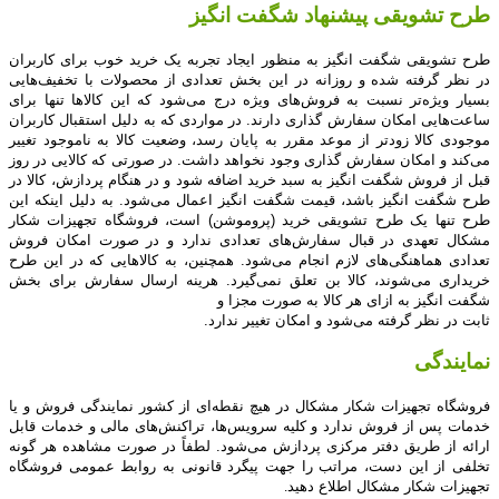
طرح تشویقی پیشنهاد شگفت انگیز
طرح تشویقی شگفت انگیز به منظور ایجاد تجربه یک خرید خوب برای کاربران
در نظر گرفته شده و روزانه در این بخش تعدادی از محصولات با تخفیف‏‌هایی
بسیار ویژه‏‌تر نسبت به فروش‌‏های ویژه درج می‏‌شود که این کالاها تنها برای
ساعت‏‌هایی امکان سفارش گذاری دارند. در مواردی که به دلیل استقبال کاربران
موجودی کالا زودتر از موعد مقرر به پایان رسد، وضعیت کالا به ناموجود تغییر
می‏‌کند و امکان سفارش گذاری وجود نخواهد داشت. در صورتی که کالایی در روز
قبل از فروش شگفت انگیز به سبد خرید اضافه شود و در هنگام پردازش، کالا در
طرح شگفت انگیز باشد، قیمت شگفت انگیز اعمال می‏‌شود. به دلیل اینکه این
طرح تنها یک طرح تشویقی خرید (پروموشن) است، فروشگاه تجهیزات شکار
مشکال تعهدی در قبال سفارش‌‏های تعدادی ندارد و در صورت امکان فروش
تعدادی هماهنگی‌‏های لازم انجام می‏‌شود. همچنین، به کالاهایی که در این طرح
خریداری می‌شوند، کالا بن تعلق نمی‌گیرد. هرینه ارسال سفارش برای بخش
شگفت انگیز به ازای هر کالا به صورت مجزا و
ثابت در نظر گرفته می‏‌شود و امکان تغییر ندارد
.
نمایندگی
فروشگاه تجهیزات شکار مشکال در هیچ نقطه‏‌ای از کشور نمایندگی فروش و یا
خدمات پس از فروش ندارد و کلیه سرویس‌‏ها، تراکنش‏‌های مالی و خدمات قابل
ارائه از طریق دفتر مرکزی پردازش می‏‌شود. لطفاً در صورت مشاهده هر گونه
تخلفی از این دست، مراتب را جهت پیگرد قانونی به روابط عمومی فروشگاه
تجهیزات شکار مشکال اطلاع دهید
.