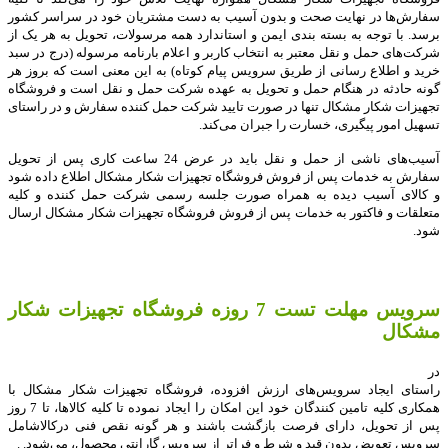
سفارش‏‌ها در نهایت صحت و بدون آسیب به دست مشتریان خود در سراسر کشور
برسد. با توجه به بسته بندی ایمن و استاندارد همه مرسولات، تحویل به هر یک از
شرکت‌‏های حمل و نقل معتبر به انتخاب کاربر و اعلام بارنامه مرسوله (درج در سبد
خرید و اطلاع رسانی از طریق سرویس پیام کوتاه) به این معنی است که بروز هر
گونه حادثه در هنگام حمل و تحویل به عهده شرکت حمل و نقل است و فروشگاه
تجهیزات شکار مشکال تنها در صورت تایید شرکت حمل کننده سفارش و در راستای
تسهیل امور پیگیری، خسارت را جبران می‌‏کند
.
آسیب‏‌های ناشی از حمل و نقل باید در عرض 24 ساعت کاری پس از تحویل
سفارش به خدمات پس از فروش فروشگاه تجهیزات شکار مشکال اطلاع داده شود
و کالای آسیب دیده به همراه صورت جلسه رسمی شرکت حمل کننده و کلیه
متعلقات و فاکتور به خدمات پس از فروش فروشگاه تجهیزات شکار مشکال ارسال
شود
.
سرویس مهلت تست 7 روزه فروشگاه تجهیزات شکار
مشکال
در
راستای ایجاد سرویس‌‏های ارزش افزوده، فروشگاه تجهیزات شکار مشکال با
همکاری کلیه تامین‏‌ کنندگان خود این امکان را ایجاد نموده تا کلیه کالاها، تا 7 روز
پس از تحویل، دارای فرصت بازگشت باشند و هر گونه نقص فنی درکالاشامل
سرویس تعویض بدون قید و شرط و فراتر از سرویس گارانتی محصول، می‏‌شود.
.