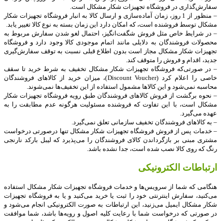
سفارش‌گذاری در فروشگاه تجهیزات شکار مشکال است.
– منظور از 1 روز، زمان آماده‌سازی و ارسال کالا به انبار فروشگاه تجهیزات شکار
مشکال توسط فروشنده است، که امکان دارد این زمان بسته به نوع کالا تغییر یابد.
– در شرایط خاص مثل فروش شگفت‌انگیز، احتمال لغو شدن سفارش مربوط به
محصولات فروشندگان به دلایلی مانند اتمام موجودی کالا وجود دارد و فروشگاه
تجهیزات شکار مشکال مجاز است بدون اطلاع قبلی نسبت به توقف سفارش‌‏گیری
جدید، اقدام و فروش را متوقف کند.
– در صورتی‌که فروشگاه تجهیزات شکار مشکال تخفیف به شرط خرید تا سقف
خاصی را اعلام کرد (
Discount Voucher
)، میزان خرید از کالاهای فروشندگان
محاسبه نمی‌شود و این کالاها مشمول استفاده از این تخفیف‌ها نمی‌شوند.
– نحوه برگشت از فروش کالاهای فروشندگان طبق رویه فروشگاه تجهیزات شکار
مشکال است، با این تفاوت که فروشنده مسئولیت هرگونه عدم مطابقت را به
عهده می‌گیرد.
– به کالاهای فروشندگان تخفیف سازمانی تعلق نمی‌گیرد.
– خدمات پس ‌از‌ فروش فروشگاه تجهیزات شکار مشکال تنها درصورتی درخواست
مشتری مبنی بر
بازگرداندن کالای فروشندگان را می‌پذیرد که لیبل بارکد نارنجی
رنگ که روی کالا نصب شده است، جدا نشده باشد.
ارتباطات الکترونیکی
هنگامی که شما از سرویس‌‏ها و خدمات فروشگاه تجهیزات شکار مشکال استفاده
می‏‌کنید، سفارش اینترنتی خود را ثبت یا خرید می‏‌کنید و یا به فروشگاه تجهیزات
شکار مشکال ایمیل می‏‌زنید، این ارتباطات به صورت الکترونیکی انجام می‏‌شود و
در صورتی که درخواست شما با رعایت کلیه اصول و رویه‏‌ها باشد، شما موافقت