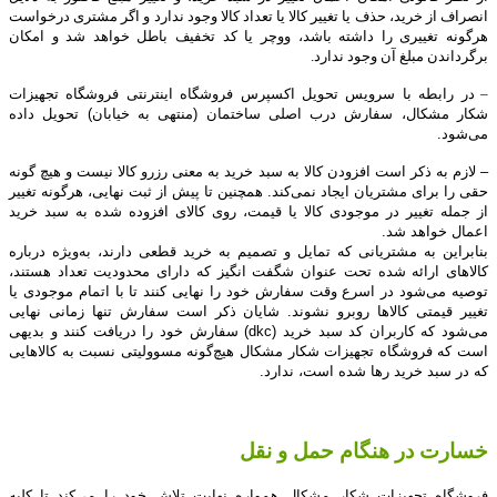
انصراف از خرید، حذف یا تغییر کالا یا تعداد کالا وجود ندارد و اگر مشتری درخواست
هرگونه تغییری را داشته باشد، ووچر یا کد تخفیف باطل خواهد شد و امکان
برگرداندن مبلغ آن وجود ندارد.
–
در رابطه با سرویس تحویل اکسپرس فروشگاه اینترنتی فروشگاه تجهیزات
شکار مشکال، سفارش درب اصلی ساختمان (منتهی به خیابان)
تحویل داده
می‌شود.
– لازم به ذکر است
افزودن کالا به سبد خرید به معنی رزرو کالا نیست و هیچ گونه
حقی را برای مشتریان ایجاد نمی
‌کند.
همچنین تا پیش از ثبت نهایی،
هرگونه تغییر
از جمله تغییر در موجودی کالا یا قیمت، روی کالای افزوده شده به سبد خرید
اعمال خواهد شد.
بنابراین به مشتریانی که تمایل و تصمیم به خرید قطعی دارند، به‌ویژه درباره
کالاهای ارائه شده تحت عنوان شگفت انگیز که دارای محدودیت تعداد هستند،
توصیه می‌شود در اسرع وقت سفارش خود را نهایی کنند تا با اتمام موجودی یا
تغییر قیمتی کالاها روبرو نشوند. شایان ذکر است سفارش تنها زمانی نهایی
می‌شود که کاربران کد سبد خرید (
dkc
) سفارش خود را دریافت کنند و بدیهی
است که فروشگاه تجهیزات شکار مشکال هیچ‌گونه مسوولیتی نسبت به کالاهایی
که در سبد خرید رها شده است، ندارد.
خسارت در هنگام حمل و نقل
فروشگاه تجهیزات شکار مشکال همواره نهایت تلاش خود را می‏‌کند تا کلیه