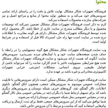
محتوا
فروشگاه تجهیزات شکار مشکال نهایت تلاش و دقت را در راستای ارائه تمامی
سرویس‌‏های خود می‏‌کند و به منظور تولید محتوا از منابع و مراجع اصیل و نیز
شرکت‏‌های سازنده محصولات استفاده می‏‌کند.
لازم به ذکر است فروشگاه تجهیزات شکار مشکال تضمین نمی‏‌کند که توصیفات
محصول و یا دیگر مطالب مندرج در سایت عاری از خطا باشد. اگر محصول ارائه
شده توسط فروشگاه تجهیزات شکار مشکال دارای هر گونه مغایرت با اطلاعات
درج شده در سایت است تنها راه حل، استرداد کالا قبل از استفاده و در شرایط
اولیه است
.
وب ‏‌سایت فروشگاه تجهیزات شکار مشکال هیچ گونه مسوولیتی را در رابطه با
حذف شدن صفحه‏‌های سایت خود و یا لینک‏‌های مرده نمی‌‏پذیرد. سروﻳس‌‏های
سایت آن‏گونه که هست ارائه می‏‌شود و سایت فروشگاه تجهیزات شکار مشکال
تحت هیچ شرایطی مسوولیت تاخیر یا عدم کارکرد سایت را که می‌تواند ناشى از
عوامل طبیعى، نیروى انسانی، مشکلات اینترنتى، خرابی تجهیزات
کامپیوترى،مخابراتى و غیره باشد بر عهده ندارد
.
سایت فروشگاه تجهیزات شکار مشکال ممکن است دارای سرویس‌‏هایی با قابلیت
مشارکت عمومی موسوم به سرویس‌‏های جمعی، همچون اتاق گفتگو، تابلوی
اعلانات، تالار گفتگو، نقد، گروه‌‏های خبری، شبکه دوستان و سرویس‏‌های دیگری
باشد که برای تسهیل ارتباط شما با دیگران (چه در مقیاس عمومی مثل تالار گفتگو
و چه در مقیاس خصوصی مثل شبکه خصوصی دوستان) ارائه می‏‌شوند.
شما توافق می‏‌کنید که از این سرویس‏‌های جمعی، فقط برای ثبت، ارسال و دریافت
پیام‏‌هایی استفاده کنید که مناسب و مرتبط با آن سرویس خاص باشد
.