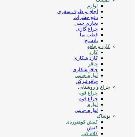
لوازم
اجاق و ظرف سفری
دفع حشرات
بخاری جیبی
چراغ گازی
قطب نما
بادسنج
کارد و چاقو
کارد
کارد شکاری
چاقو
چاقو شکاری
لوازم جانبی
چاقو تیزکن
چراغ و روشنایی
چراغ قوه
چراغ قوه
لوازم
لوازم جانبی
پوشاک
کفش کوهنوردی
کفش
کلاه کپ