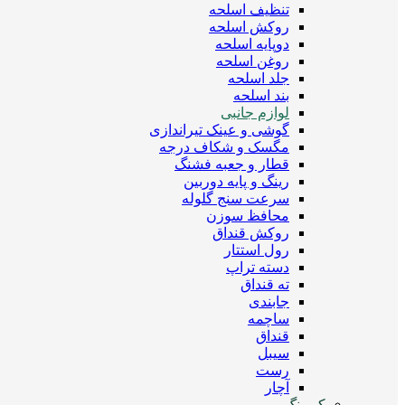
تنظیف اسلحه
روکش اسلحه
دوپایه اسلحه
روغن اسلحه
جلد اسلحه
بند اسلحه
لوازم جانبی
گوشی و عینک تیراندازی
مگسک و شکاف درجه
قطار و جعبه فشنگ
رینگ و پایه دوربین
سرعت سنج گلوله
محافظ سوزن
روکش قنداق
رول استتار
دسته تراپ
ته قنداق
جابندی
ساچمه
قنداق
سیبل
رست
آچار
کمپینگ