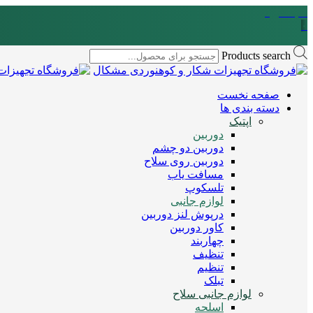
سبد خرید
۰
Products search
صفحه نخست
دسته بندی ها
اپتیک
دوربین
دوربین دو چشم
دوربین روی سلاح
مسافت یاب
تلسکوپ
لوازم جانبی
درپوش لنز دوربین
کاور دوربین
چهاربند
تنظیف
تنظیم
تبلک
لوازم جانبی سلاح
اسلحه