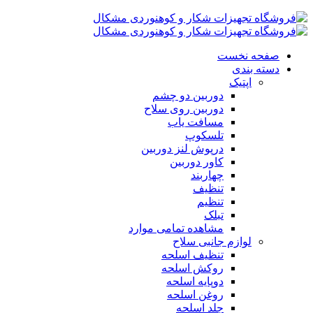
صفحه نخست
دسته بندی
اپتیک
دوربین دو چشم
دوربین روی سلاح
مسافت یاب
تلسکوپ
درپوش لنز دوربین
کاور دوربین
چهاربند
تنظیف
تنظیم
تبلک
مشاهده تمامی موارد
لوازم جانبی سلاح
تنظیف اسلحه
روکش اسلحه
دوپایه اسلحه
روغن اسلحه
جلد اسلحه