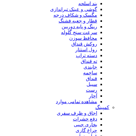
بند اسلحه
گوشی و عینک تیراندازی
مگسک و شکاف درجه
قطار و جعبه فشنگ
رینگ و پایه دوربین
سرعت سنج گلوله
محافظ سوزن
روکش قنداق
رول استتار
دسته تراپ
ته قنداق
جابندی
ساچمه
قنداق
سیبل
رست
آچار
مشاهده تمامی موارد
کمپینگ
اجاق و ظرف سفری
دفع حشرات
بخاری جیبی
چراغ گازی