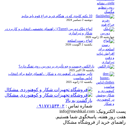
10 نکته کلیدی که در هنگام خرید چراغ قوه باید بدانید
دوشنبه 2 دسامبر 2024
انواع تبلک دوربین (Turret) | راهنمای تخصصی انتخاب و کاربرد در
شکار و تیراندازی
چهارشنبه 28 ژانویه 2026
انواع رست اسلحه
یکشنبه 2 آگوست 2026
پارالکس چیست و چه تأثیری بر دوربین روی تفنگ دارد؟
یکشنبه 26 اکتبر 2025
تاثیر پوشش در کوهنوردی و شکار: راهنمای جامع برای انتخاب
لباس مناسب
یکشنبه 12 ژانویه 2025
بازگشت به بالا
شماره تماس :
۰۹۱۷۷۱۵۳۴۰۲
پست الکترونیک:
info@meshkal.com
هفت روز هفته، پاسخگوی شما هستیم.
راهنمای خرید از فروشگاه مشکال