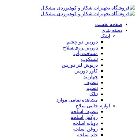
صفحه نخست
دسته بندی
اپتیک
دوربین دو چشم
دوربین روی سلاح
مسافت یاب
تلسکوپ
درپوش لنز دوربین
کاور دوربین
چهاربند
تنظیف
تنظیم
تبلک
مشاهده تمامی موارد
لوازم جانبی سلاح
تنظیف اسلحه
روکش اسلحه
دوپایه اسلحه
روغن اسلحه
جلد اسلحه