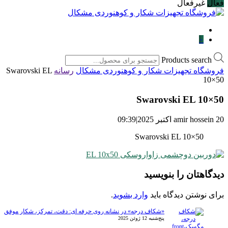
فعال
غیرفعال
۰
Products search
فروشگاه تجهیزات شکار و کوهنوردی مشکال
رسانه
Swarovski EL
10×50
Swarovski EL 10×50
20 اکتبر 2025
amir hossein
|
09:39
Swarovski EL 10×50
دیدگاهتان را بنویسید
برای نوشتن دیدگاه باید
وارد بشوید
.
«شکاف درجه» در نشانه روی حرفه ای: دقت، تمرکز، شکار موفق
پنج‌شنبه 12 ژوئن 2025