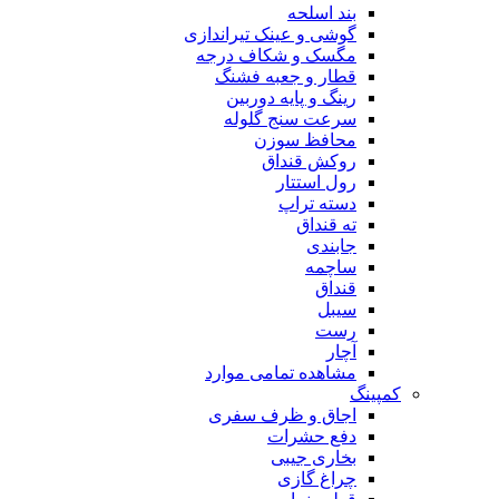
بند اسلحه
گوشی و عینک تیراندازی
مگسک و شکاف درجه
قطار و جعبه فشنگ
رینگ و پایه دوربین
سرعت سنج گلوله
محافظ سوزن
روکش قنداق
رول استتار
دسته تراپ
ته قنداق
جابندی
ساچمه
قنداق
سیبل
رست
آچار
مشاهده تمامی موارد
کمپینگ
اجاق و ظرف سفری
دفع حشرات
بخاری جیبی
چراغ گازی