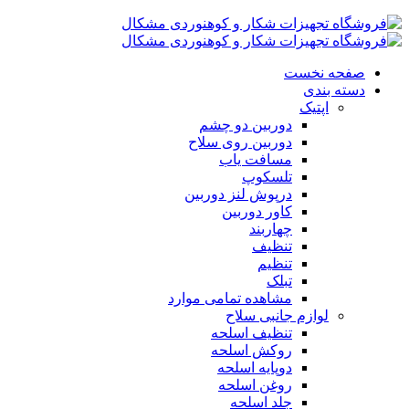
صفحه نخست
دسته بندی
اپتیک
دوربین دو چشم
دوربین روی سلاح
مسافت یاب
تلسکوپ
درپوش لنز دوربین
کاور دوربین
چهاربند
تنظیف
تنظیم
تبلک
مشاهده تمامی موارد
لوازم جانبی سلاح
تنظیف اسلحه
روکش اسلحه
دوپایه اسلحه
روغن اسلحه
جلد اسلحه