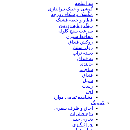
بند اسلحه
گوشی و عینک تیراندازی
مگسک و شکاف درجه
قطار و جعبه فشنگ
رینگ و پایه دوربین
سرعت سنج گلوله
محافظ سوزن
روکش قنداق
رول استتار
دسته تراپ
ته قنداق
جابندی
ساچمه
قنداق
سیبل
رست
آچار
مشاهده تمامی موارد
کمپینگ
اجاق و ظرف سفری
دفع حشرات
بخاری جیبی
چراغ گازی