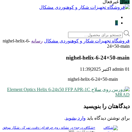
فعال
غیرفعال
۰
Products
search
فروشگاه تجهیزات شکار و کوهنوردی مشکال
رسانه
nighel-helix-6-
24×50-main
nighel-helix-6-24×50-main
01 اکتبر 2025
admin
|
11:39
nighel-helix-6-24×50-main
دیدگاهتان را بنویسید
برای نوشتن دیدگاه باید
وارد بشوید
.
«شکاف درجه» در نشانه روی حرفه ای: دقت، تمرکز، شکار موفق
پنج‌شنبه 12 ژوئن 2025