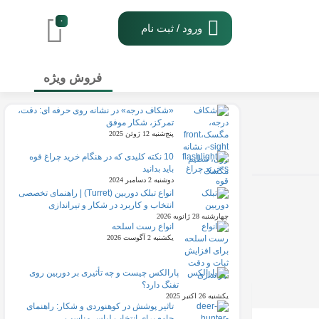
۰
ورود / ثبت نام
فروش ویژه
«شکاف درجه» در نشانه روی حرفه ای: دقت،
تمرکز، شکار موفق
پنج‌شنبه 12 ژوئن 2025
10 نکته کلیدی که در هنگام خرید چراغ قوه
باید بدانید
دوشنبه 2 دسامبر 2024
انواع تبلک دوربین (Turret) | راهنمای تخصصی
انتخاب و کاربرد در شکار و تیراندازی
چهارشنبه 28 ژانویه 2026
انواع رست اسلحه
یکشنبه 2 آگوست 2026
پارالکس چیست و چه تأثیری بر دوربین روی
تفنگ دارد؟
یکشنبه 26 اکتبر 2025
تاثیر پوشش در کوهنوردی و شکار: راهنمای
جامع برای انتخاب لباس مناسب