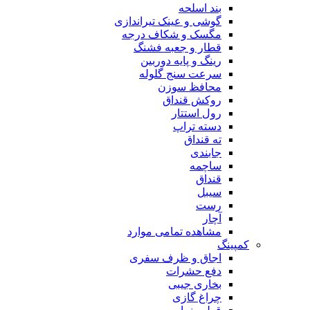
بند اسلحه
گوشی و عینک تیراندازی
مگسک و شکاف درجه
قطار و جعبه فشنگ
رینگ و پایه دوربین
سرعت سنج گلوله
محافظ سوزن
روکش قنداق
رول استتار
دسته تراپ
ته قنداق
جابندی
ساچمه
قنداق
سیبل
رست
آچار
مشاهده تمامی موارد
کمپینگ
اجاق و ظرف سفری
دفع حشرات
بخاری جیبی
چراغ گازی