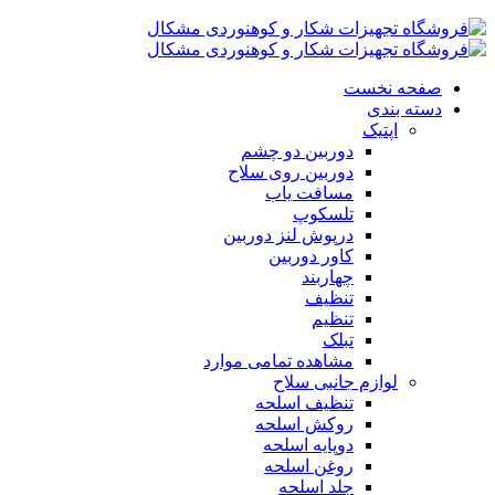
صفحه نخست
دسته بندی
اپتیک
دوربین دو چشم
دوربین روی سلاح
مسافت یاب
تلسکوپ
درپوش لنز دوربین
کاور دوربین
چهاربند
تنظیف
تنظیم
تبلک
مشاهده تمامی موارد
لوازم جانبی سلاح
تنظیف اسلحه
روکش اسلحه
دوپایه اسلحه
روغن اسلحه
جلد اسلحه