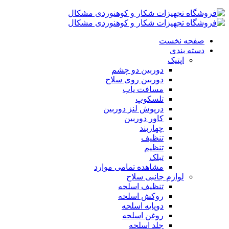
صفحه نخست
دسته بندی
اپتیک
دوربین دو چشم
دوربین روی سلاح
مسافت یاب
تلسکوپ
درپوش لنز دوربین
کاور دوربین
چهاربند
تنظیف
تنظیم
تبلک
مشاهده تمامی موارد
لوازم جانبی سلاح
تنظیف اسلحه
روکش اسلحه
دوپایه اسلحه
روغن اسلحه
جلد اسلحه