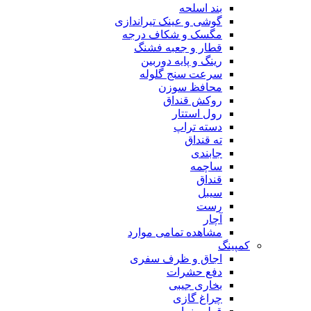
بند اسلحه
گوشی و عینک تیراندازی
مگسک و شکاف درجه
قطار و جعبه فشنگ
رینگ و پایه دوربین
سرعت سنج گلوله
محافظ سوزن
روکش قنداق
رول استتار
دسته تراپ
ته قنداق
جابندی
ساچمه
قنداق
سیبل
رست
آچار
مشاهده تمامی موارد
کمپینگ
اجاق و ظرف سفری
دفع حشرات
بخاری جیبی
چراغ گازی