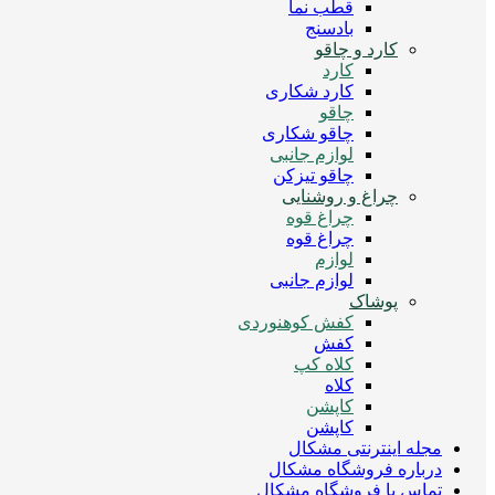
قطب نما
بادسنج
کارد و چاقو
کارد
کارد شکاری
چاقو
چاقو شکاری
لوازم جانبی
چاقو تیزکن
چراغ و روشنایی
چراغ قوه
چراغ قوه
لوازم
لوازم جانبی
پوشاک
کفش کوهنوردی
کفش
کلاه کپ
کلاه
کاپشن
کاپشن
مجله اینترنتی مشکال
درباره فروشگاه مشکال
تماس با فروشگاه مشکال