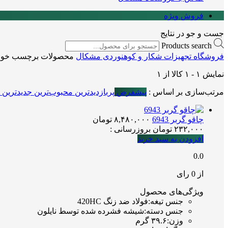
فروش ویژه
جست و جو در نتایج
Products search
فروشگاه تجهیزات شکار و کوهنوردی مشکال
محصولات برچسب خورده “er
نمایش
۱
-
۱
کالا از
۱
مرتب‌سازی بر اساس :
پیشفرض
پربازدیدترین
محبوب‌ترین
جدیدترین
چاقو گربر 6943
۸,۴۸۰,۰۰۰
تومان
۲۳۲,۰۰۰
تومان
بروزرسانی :
افزودن به سبد خرید
0.0
از 0 رای
ویژگی‌های محصول
جنس تیغه
:
فولاد ضد زنگ 420HC
جنس دسته
:
شیشه فشرده شده توسط نایلون
وزن
:
۳۹.۶ گرم