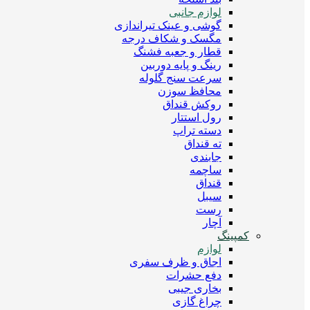
لوازم جانبی
گوشی و عینک تیراندازی
مگسک و شکاف درجه
قطار و جعبه فشنگ
رینگ و پایه دوربین
سرعت سنج گلوله
محافظ سوزن
روکش قنداق
رول استتار
دسته تراپ
ته قنداق
جابندی
ساچمه
قنداق
سیبل
رست
آچار
کمپینگ
لوازم
اجاق و ظرف سفری
دفع حشرات
بخاری جیبی
چراغ گازی