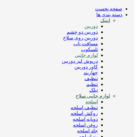
صفحه نخست
دسته بندی ها
اپتیک
دوربین
دوربین دو چشم
دوربین روی سلاح
مسافت یاب
تلسکوپ
لوازم جانبی
درپوش لنز دوربین
کاور دوربین
چهاربند
تنظیف
تنظیم
تبلک
لوازم جانبی سلاح
اسلحه
تنظیف اسلحه
روکش اسلحه
دوپایه اسلحه
روغن اسلحه
جلد اسلحه
بند اسلحه