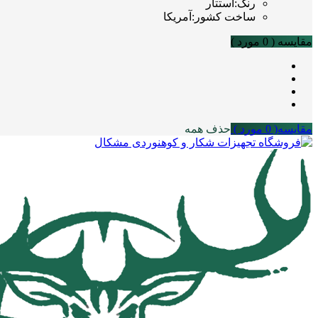
رنگ
:
استتار
ساخت کشور
:
آمریکا
مقایسه (
0
مورد )
مقایسه(
0
مورد )
حذف همه