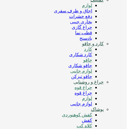
لوازم
اجاق و ظرف سفری
دفع حشرات
بخاری جیبی
چراغ گازی
قطب نما
بادسنج
کارد و چاقو
کارد
کارد شکاری
چاقو
چاقو شکاری
لوازم جانبی
چاقو تیزکن
چراغ و روشنایی
چراغ قوه
چراغ قوه
لوازم
لوازم جانبی
پوشاک
کفش کوهنوردی
کفش
کلاه کپ