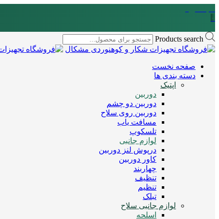
سبد خرید
۰
Products search
صفحه نخست
دسته بندی ها
اپتیک
دوربین
دوربین دو چشم
دوربین روی سلاح
مسافت یاب
تلسکوپ
لوازم جانبی
درپوش لنز دوربین
کاور دوربین
چهاربند
تنظیف
تنظیم
تبلک
لوازم جانبی سلاح
اسلحه