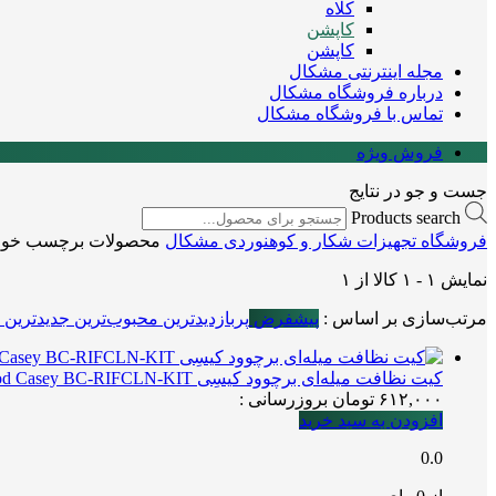
کلاه
کاپشن
کاپشن
مجله اینترنتی مشکال
درباره فروشگاه مشکال
تماس با فروشگاه مشکال
فروش ویژه
جست و جو در نتایج
Products search
فروشگاه تجهیزات شکار و کوهنوردی مشکال
محصولات برچسب خورده
نمایش
۱
-
۱
کالا از
۱
مرتب‌سازی بر اساس :
پیشفرض
پربازدیدترین
محبوب‌ترین
جدیدترین
کیت نظافت میله‌ای برچوود کیسِی Birchwood Casey BC‑RIFCLN‑KIT
۶۱۲,۰۰۰
تومان
بروزرسانی :
افزودن به سبد خرید
0.0