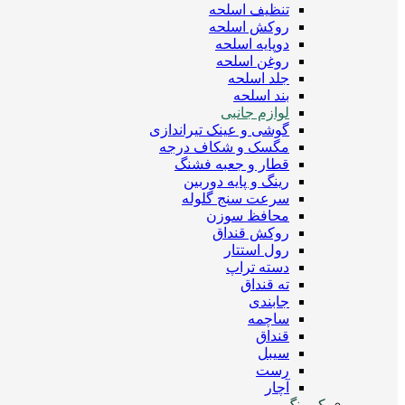
تنظیف اسلحه
روکش اسلحه
دوپایه اسلحه
روغن اسلحه
جلد اسلحه
بند اسلحه
لوازم جانبی
گوشی و عینک تیراندازی
مگسک و شکاف درجه
قطار و جعبه فشنگ
رینگ و پایه دوربین
سرعت سنج گلوله
محافظ سوزن
روکش قنداق
رول استتار
دسته تراپ
ته قنداق
جابندی
ساچمه
قنداق
سیبل
رست
آچار
کمپینگ