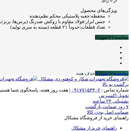
از 0 رای
ویژگی‌های محصول
محفظه
:
جعبه پلاستیکی محکم نظم‌دهنده
جنس ابزار
:
فولاد مقاوم با روکش ضدزنگ (برس‌ها: برنز/نا
تعداد قطعات
:
حدوداً ۲۱ قطعه (بسته به سری تولید)
مقایسه (
0
مورد )
مقایسه(
0
مورد )
حذف همه
برگشت به بالا
شماره تماس :
۰۹۱۷۷۱۵۳۴۰۲
|
هفت روز هفته، پاسخگوی شما هستیم
تحویل اکسپرس
پشتیبانی ۲۴ ساعته
۷ روز ضمانت بازگشت
ضمانت اصل بودن کالا
راهنمای خرید از فروشگاه مشکال
راهنمای خرید از مشکال