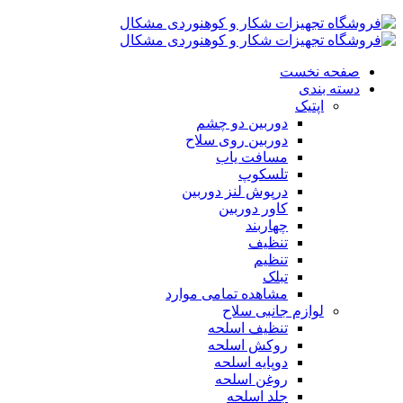
صفحه نخست
دسته بندی
اپتیک
دوربین دو چشم
دوربین روی سلاح
مسافت یاب
تلسکوپ
درپوش لنز دوربین
کاور دوربین
چهاربند
تنظیف
تنظیم
تبلک
مشاهده تمامی موارد
لوازم جانبی سلاح
تنظیف اسلحه
روکش اسلحه
دوپایه اسلحه
روغن اسلحه
جلد اسلحه