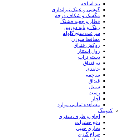
بند اسلحه
گوشی و عینک تیراندازی
مگسک و شکاف درجه
قطار و جعبه فشنگ
رینگ و پایه دوربین
سرعت سنج گلوله
محافظ سوزن
روکش قنداق
رول استتار
دسته تراپ
ته قنداق
جابندی
ساچمه
قنداق
سیبل
رست
آچار
مشاهده تمامی موارد
کمپینگ
اجاق و ظرف سفری
دفع حشرات
بخاری جیبی
چراغ گازی