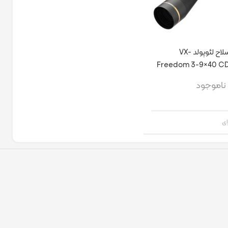
دوربین روی سلاح لئوپولد VX-
Freedom 3-9×40 CD
ناموجود