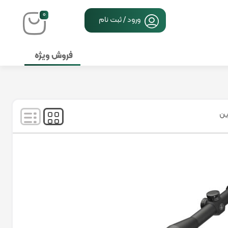
۰
ورود / ثبت نام
فروش ویژه
نمایش
۱
-
۳
کالا از
۳
ین