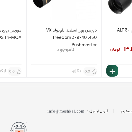
دوربین روی سلاح مارکول ALT 3-
دوربین روی اسلحه لئوپولد VX
S Tri-MOA
freedom 3-9×40 .450
Bushmaster
۱۳,
ناموجود
تومان
از 0 رای
از 0 رای
0.0
0.0
هستیم.
|
آدرس ایمیل :
info@meshkal.com