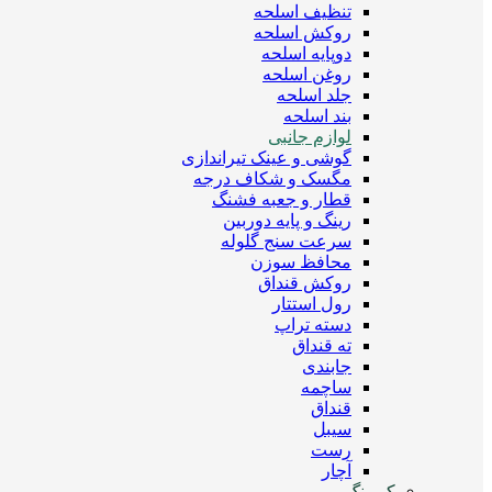
تنظیف اسلحه
روکش اسلحه
دوپایه اسلحه
روغن اسلحه
جلد اسلحه
بند اسلحه
لوازم جانبی
گوشی و عینک تیراندازی
مگسک و شکاف درجه
قطار و جعبه فشنگ
رینگ و پایه دوربین
سرعت سنج گلوله
محافظ سوزن
روکش قنداق
رول استتار
دسته تراپ
ته قنداق
جابندی
ساچمه
قنداق
سیبل
رست
آچار
کمپینگ