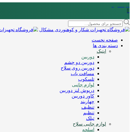
سبد خرید
۰
Products
search
صفحه نخست
دسته بندی ها
اپتیک
دوربین
دوربین دو چشم
دوربین روی سلاح
مسافت یاب
تلسکوپ
لوازم جانبی
درپوش لنز دوربین
کاور دوربین
چهاربند
تنظیف
تنظیم
تبلک
لوازم جانبی سلاح
اسلحه