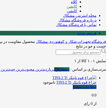
کلاه
کاپشن
کاپشن
مجله اینترنتی مشکال
درباره فروشگاه مشکال
تماس با فروشگاه مشکال
فروش ویژه
فروشگاه تجهیزات شکار و کوهنوردی مشکال
محصول مقاومت در برا
جست و جو در نتایج
Products
search
نمایش
۱
-
۱
کالا از
۱
مرتب‌سازی بر اساس :
پیشفرض
پربازدیدترین
محبوب‌ترین
جدیدترین
چراغ قوه نایتکر TINI-2 Ti
ناموجود
اطلاعات بیشتر
0.0
از 0 رای