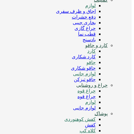
لوازم
اجاق و ظرف سفری
دفع حشرات
بخاری جیبی
چراغ گازی
قطب نما
بادسنج
کارد و چاقو
کارد
کارد شکاری
چاقو
چاقو شکاری
لوازم جانبی
چاقو تیزکن
چراغ و روشنایی
چراغ قوه
چراغ قوه
لوازم
لوازم جانبی
پوشاک
کفش کوهنوردی
کفش
کلاه کپ