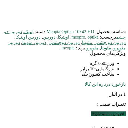
شناسه محصول:
Meopta Optika 10x42 HD
دسته:
اپتیک
,
دوربین دو
چشم
برچسب:
optika
,
meopro
,
اوپتیکا
,
دوربین
,
دوربین اوپتیکا
,
دوربین دو چشمی مئوپتا
,
دوربین دوچشمی
,
دوربین مئوپتا
,
دوربین
مئوپرو
,
مئوپتا
,
مئوپرو
برند :
meopta
ویژگی‌های محصول
وزن
:
650 گرم
بزرگنمایی
:
10 برابر
ساخت کشور
:
چک
بازخورد درباره این کالا
1 در انبار
تغییرات قیمت :
افزودن به سبد خرید