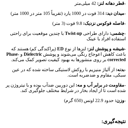
-قطر دهانه لنز
:
42 میلی‌متر
-میدان دید
:
314 فوت در 1000 یارد (تقریباً 105 متر در 1000 متر)
-فاصله فوکوس نزدیک
:
9.8 فوت (3 متر)
-چشمی
:
دارای طراحی
Twist-up
با چندین موقعیت برای راحتی
استفاده افراد با عینک
-شیشه و پوشش لنز
:
لنزها از نوع
ED
(پراکندگی کم) هستند که
باعث کاهش اعوجاج رنگی می‌شوند و پوشش
Dielectric
و
Phase-
corrected
بر روی منشورها به بهبود کیفیت تصویر کمک می‌کند.
-بدنه
:
از آلیاژ منیزیم با روکش لاستیکی ساخته شده که در عین
سبکی، مقاوم و ضدضربه است.
-مقاومت در برابر آب و مه
:
این دوربین ضدآب بوده و با نیتروژن پر
شده است تا از ایجاد بخار در شرایط مختلف جلوگیری کند.
-وزن
:
حدود 22.9 اونس (650 گرم)
نتیجه‌گیری: