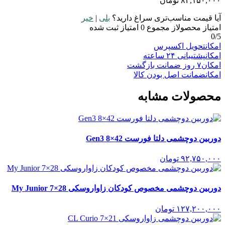
۸۲,۱۵۰,۰۰۰
تومان
آیا قیمت مناسب‌تری سراغ دارید؟
بلی
|
خیر
امتیاز محصول
از مجموع
0
امتیاز ثبت شده
0
/5
امکان
تحویل اکسپرس
امکان
پشتیبانی ۲۴ ساعته
امکان
۷ روز ضمانت بازگشت
امکان
ضمانت اصل بودن کالا
محصولات مشابه
دوربین دوچشمی دلتا فورست Gen3 8×42
۹۲,۷۵۰,۰۰۰
تومان
دوربین دوچشمی مخصوص کودکان زاواروسکی My Junior 7×28
۱۲۷,۲۰۰,۰۰۰
تومان