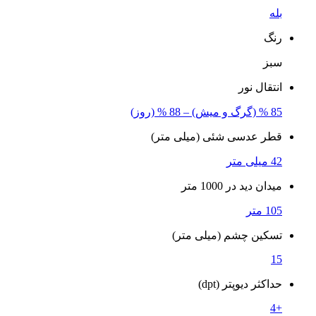
بله
رنگ
سبز
انتقال نور
85 % (گرگ و میش) – 88 % (روز)
قطر عدسی شئی (میلی متر)
42 میلی متر
میدان دید در 1000 متر
105 متر
تسکین چشم (میلی متر)
15
حداکثر دیوپتر (dpt)
+4