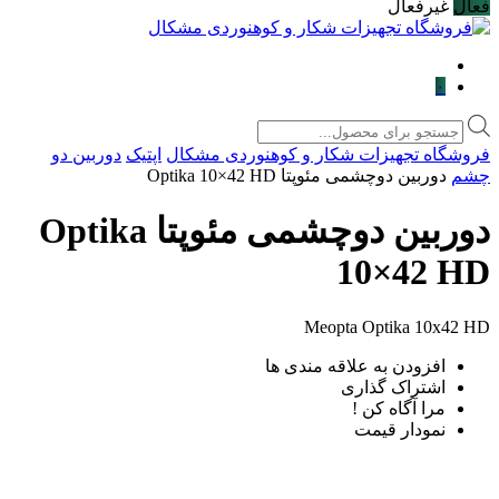
فعال
غیرفعال
۰
Products
search
فروشگاه تجهیزات شکار و کوهنوردی مشکال
اپتیک
دوربین دو
چشم
دوربین دوچشمی مئوپتا Optika 10×42 HD
دوربین دوچشمی مئوپتا Optika
10×42 HD
Meopta Optika 10x42 HD
افزودن به علاقه مندی ها
اشتراک گذاری
مرا آگاه کن !
نمودار قیمت