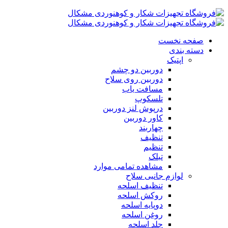
صفحه نخست
دسته بندی
اپتیک
دوربین دو چشم
دوربین روی سلاح
مسافت یاب
تلسکوپ
درپوش لنز دوربین
کاور دوربین
چهاربند
تنظیف
تنظیم
تبلک
مشاهده تمامی موارد
لوازم جانبی سلاح
تنظیف اسلحه
روکش اسلحه
دوپایه اسلحه
روغن اسلحه
جلد اسلحه