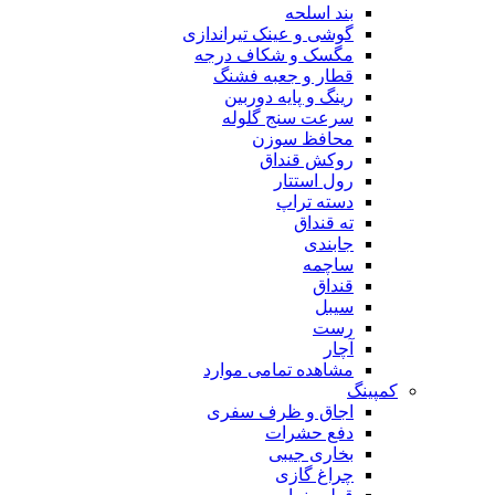
بند اسلحه
گوشی و عینک تیراندازی
مگسک و شکاف درجه
قطار و جعبه فشنگ
رینگ و پایه دوربین
سرعت سنج گلوله
محافظ سوزن
روکش قنداق
رول استتار
دسته تراپ
ته قنداق
جابندی
ساچمه
قنداق
سیبل
رست
آچار
مشاهده تمامی موارد
کمپینگ
اجاق و ظرف سفری
دفع حشرات
بخاری جیبی
چراغ گازی