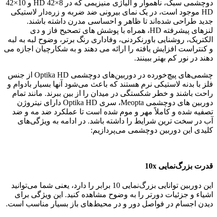
دوچشمی سبک، ناهموار و آلیاژی منیزیمی که در 8×42 HD و 10×42
HD موجود است، در یک نمای بیرونی ضد ضربه و زره‌دار لاستیکی
جدید طراحی شده‌اند تا ظاهر و احساسی مدرن داشته باشند.
لنزهای پیشرفته HD، همراه با پوشش های تصحیح فاز و دی
الکتریک، روشنایی باورنکردنی، وفاداری رنگ برتر، وضوح لبه به لبه
و کنتراست افزایش یافته را ارائه می دهند و به شکارچیان اجازه می
دهند در نور کم بهتر ببینند.
چشمی‌های پیچ‌خورده در دوربین‌های دوچشمی Optika HD از جنس
فلز با بدنه لاستیکی نرم هستند که باعث می‌شود آنها بسیار بادوام و
راحت باشند و خطر شکستگی در میدان را از بین ببرند. مانند تمام
دوربین های دوچشمی Meopta، سری Optika HD دارای نیتروژن
تصفیه شده و کاملاً مهر و موم شده است تا عملکرد ضد مه و ضد
آب در سخت ترین شرایط را داشته باشد. در ادامه به ویژگی‌های
کلیدی این دوربین دوچشمی می‌پردازیم:
قدرت بزرگ‌نمایی 10x
این دوربین توانایی بزرگ‌نمایی 10 برابر را دارد، یعنی شما می‌توانید
اشیاء و جزئیات دورتر را به وضوح مشاهده کنید. این ویژگی برای
دیدن اجسام در فواصل دور و در محیط‌های باز بسیار مناسب است.