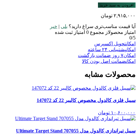
افزودن به سبد خرید
۲,۹۱۵,۰۰۰
تومان
آیا قیمت مناسب‌تری سراغ دارید؟
بلی
|
خیر
امتیاز محصول
از مجموع
0
امتیاز ثبت شده
0
/5
امکان
تحویل اکسپرس
امکان
پشتیبانی ۲۴ ساعته
امکان
۷ روز ضمانت بازگشت
امکان
ضمانت اصل بودن کالا
محصولات مشابه
سیبل فلزی کالدول مخصوص کالیبر 22 کد 147072
۱۰,۶۰۰,۰۰۰
تومان
سیبل تیراندازی کالدول مدل Ultimate Target Stand 707055