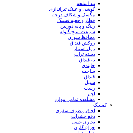
بند اسلحه
گوشی و عینک تیراندازی
مگسک و شکاف درجه
قطار و جعبه فشنگ
رینگ و پایه دوربین
سرعت سنج گلوله
محافظ سوزن
روکش قنداق
رول استتار
دسته تراپ
ته قنداق
جابندی
ساچمه
قنداق
سیبل
رست
آچار
مشاهده تمامی موارد
کمپینگ
اجاق و ظرف سفری
دفع حشرات
بخاری جیبی
چراغ گازی