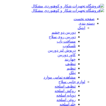
صفحه نخست
دسته بندی
اپتیک
دوربین دو چشم
دوربین روی سلاح
مسافت یاب
تلسکوپ
درپوش لنز دوربین
کاور دوربین
چهاربند
تنظیف
تنظیم
تبلک
مشاهده تمامی موارد
لوازم جانبی سلاح
تنظیف اسلحه
روکش اسلحه
دوپایه اسلحه
روغن اسلحه
جلد اسلحه