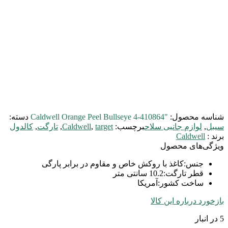
شناسه محصول:
"Caldwell Orange Peel Bullseye 4-410864
دسته:
سیبل
,
لوازم جانبی سلاح
برچسب:
target
,
Caldwell
,
تارگت
,
کالدول
برند :
Caldwell
ویژگی‌های محصول
جنس
:
کاغذ با روکش خاص و مقاوم در برابر پارگی
قطر تارگت
:
10.2 سانتی متر
ساخت کشور
:
آمریکا
بازخورد درباره این کالا
5 در انبار