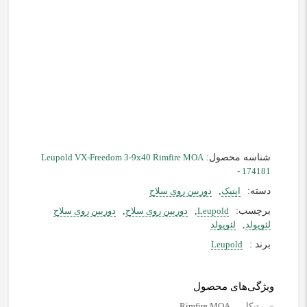
شناسه محصول:
Leupold VX-Freedom 3-9x40 Rimfire MOA
- 174181
دسته:
اپتیک
,
دوربین روی سلاح
برچسب:
Leupold
,
دوربین روی سلاح
,
دوربین روی سلاح
لئوپولد
,
لئوپولد
برند :
Leupold
ویژگی‌های محصول
رتیکل
Rimfire MOA