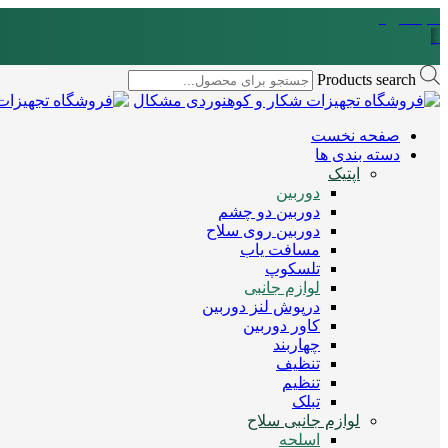
سبد خرید
۰
Products search
صفحه نخست
دسته بندی ها
اپتیک
دوربین
دوربین دو چشم
دوربین روی سلاح
مسافت یاب
تلسکوپ
لوازم جانبی
درپوش لنز دوربین
کاور دوربین
چهاربند
تنظیف
تنظیم
تبلک
لوازم جانبی سلاح
اسلحه