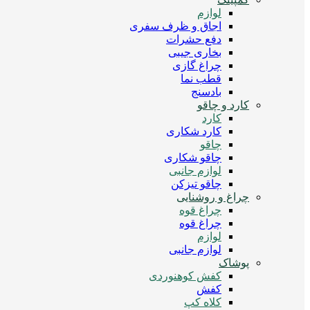
لوازم
اجاق و ظرف سفری
دفع حشرات
بخاری جیبی
چراغ گازی
قطب نما
بادسنج
کارد و چاقو
کارد
کارد شکاری
چاقو
چاقو شکاری
لوازم جانبی
چاقو تیزکن
چراغ و روشنایی
چراغ قوه
چراغ قوه
لوازم
لوازم جانبی
پوشاک
کفش کوهنوردی
کفش
کلاه کپ