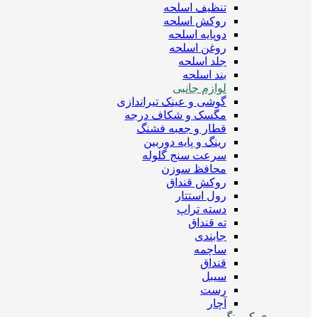
تنظیف اسلحه
روکش اسلحه
دوپایه اسلحه
روغن اسلحه
جلد اسلحه
بند اسلحه
لوازم جانبی
گوشی و عینک تیراندازی
مگسک و شکاف درجه
قطار و جعبه فشنگ
رینگ و پایه دوربین
سرعت سنج گلوله
محافظ سوزن
روکش قنداق
رول استتار
دسته تراپ
ته قنداق
جابندی
ساچمه
قنداق
سیبل
رست
آچار
کمپینگ