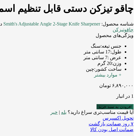
چاقو تیزکن دستی قابل تنظیم اسمیت 4
شناسه محصول:
Smith's Adjustable Angle 2-Stage Knife Sharpener
د
چاقوتیزکن
ویژگی‌های محصول
جنس تیغه
:
سنگ
طول
:
17 سانتی متر
عرض
:
7 سانتی متر
وزن
:
20 گرم
ساخت کشور
:
چین
+ موارد بیشتر
۶,۸۹۰,۰۰۰
تومان
1 در انبار
افزودن به سبد خرید
آیا قیمت مناسب‌تری سراغ دارید؟
بله
|
خیر
تحویل اکسپرس
۷ روز ضمانت بازگشت
ضمانت اصل بودن کالا