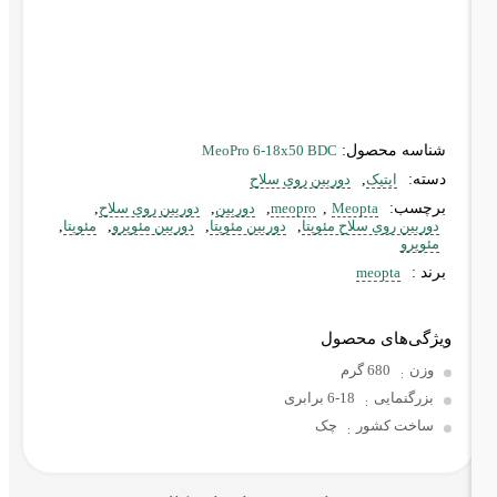
شناسه محصول:
MeoPro 6-18x50 BDC
دسته:
اپتیک
,
دوربین روی سلاح
برچسب:
Meopta
,
meopro
,
دوربین
,
دوربین روی سلاح
,
دوربین روی سلاح مئوپتا
,
دوربین مئوپتا
,
دوربین مئوپرو
,
مئوپتا
,
مئوپرو
برند :
meopta
ویژگی‌های محصول
وزن
680 گرم
:
بزرگنمایی
6-18 برابری
:
ساخت کشور
چک
: