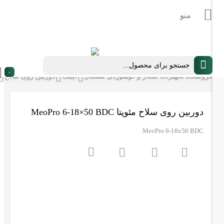
Products
search
۰
دوربین
فروشگاه تجهیزات شکار و کوهنوردی مشکال
اپتیک
دوربین روی سلاح
دوربین روی سلاح مئوپتا MeoPro 6-18×50 BDC
MeoPro 6-18x50 BDC