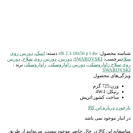
شناسه محصول:
z8i 2.3-18x56 p l-4w
دسته:
اپتیک
,
دوربین روی
سلاح
برچسب:
SWAROVSKI
,
دوربین
,
دوربین روی سلاح
,
دوربین
روی سلاح زاواروسکی
,
دوربین زاواروسکی
,
زاواروسکی
برند :
SWAROVSKI
ویژگی‌های محصول
وزن
:
725 گرم
رتیکل
:
4W-I
ساخت کشور
:
اتریش
بازخورد درباره این کالا
در انبار موجود نمی باشد
متاسفانه این کالا در حال حاضر موجود نیست. می‌توانید از طریق