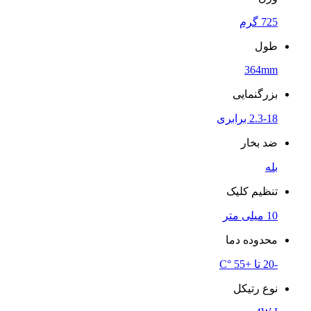
725 گرم
طول
364mm
بزرگنمایی
2.3-18 برابری
ضد بخار
بله
تنظیم کلیک
10 میلی متر
محدوده دما
-20 تا +55 °C
نوع رتیکل