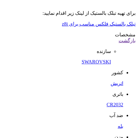
برای تهیه تبلک بالستیک از لینک زیر اقدام نمایید:
تبلک بالستیک فلکس مناسب برای z8i
مشخصات
بازگشت
سازنده
SWAROVSKI
کشور
اتریش
باتری
CR2032
ضد آب
بله
وزن