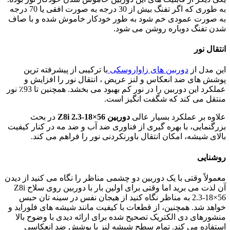
به طوری که اگر تفنگ بیش از 30 درجه به صورت افقی یا 70 درجه
به صورت عمودی خم شود به طور خودکار خاموش شده و با صاف
شدن تفنگ دوباره روشن می شود.
انتقال نور
این مدل از
دوربین های زاواروسکی
با ترکیبی از پیشرفته ترین
پوشش های ضد انعکاس و لنز عریض ، انتقال نور را افزایش و
عملکرد این دوربین را در نور کم بهبود می بخشد. همچنین تا 93٪ نور
منتقل می کند که شگفت انگیز است.
علاوه بر عملکرد بسیار عالی
دوربین
Z8i 2.3-18×56
در بحث
بزرگنمایی، با بهره گیری از فناوری ضد آب و ضد مه در کنار کیفیت
بالای شیشه، امکان انتقال باورنکردنی نور را فراهم می کند.
روشنایی
معمولاً وقتی با یک دوربین دو چشمی مناظر را نگاه می کنید از دیدن
آن لذت می برید اما وقتی برای اولین بار با دوربین روی سلاح Z8i
2.3-18×56 به مناظر نگاه کنید از هیجان نفس در سینه تان حبس
خواهد شد. همچنین، از قطعات با کیفیت مانند شیشه های فلوراید و
منشورهای دی الکتریک تصحیح شده برای ارائه دیدی با وضوح بالا
استفاده می کند. تمام سطح شیشه لنز با پوشش ضد انعکاسی