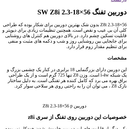
دوربین تفنگ SW
Z8i 2.3-18×56
Z8i 2.3-18×56 بدون شک بهترین دوربین برای شکار بوده که طراحی
کلی آن بی عیب و نقص است. همچنین تنظیمات زیادی برای دیوپتر و
قابلیت تسکین چشم دارد. در بالای دوربین هم کنترل های روشنایی
برای جابجایی بین روشنایی روز و شب و دکمه های مثبت و منفی
برای تنظیم مقدار زوم قرار دارد.
مشخصات
این دوربین دارای بزرگنمایی 18 برابری در کنار یک چشمی بزرگ و
یک شبکه l-4w است. وزن Z8 تنها 725 گرم است و از یک طراحی
براق بهره می برد که کامل کننده هر تفنگی است. به دلیل ساختار
نازک Z8 ، می توان آن را به راحتی روی هر سلاحی سوار کرد.
دوربین Z8i 2.3-18×56 p
خصوصیات این دوربین روی تفنگ از سری z8i
یکی دیگر از قابلیت های این دوربین خاموش شدن خودکار نور بوده.