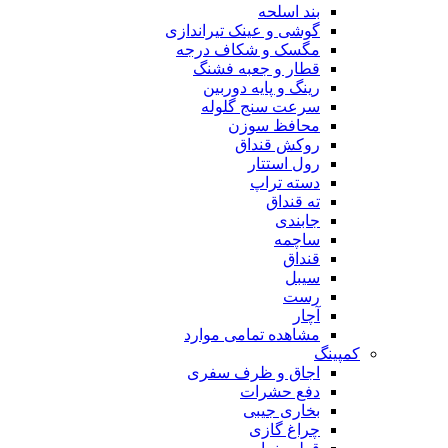
بند اسلحه
گوشی و عینک تیراندازی
مگسک و شکاف درجه
قطار و جعبه فشنگ
رینگ و پایه دوربین
سرعت سنج گلوله
محافظ سوزن
روکش قنداق
رول استتار
دسته تراپ
ته قنداق
جابندی
ساچمه
قنداق
سیبل
رست
آچار
مشاهده تمامی موارد
کمپینگ
اجاق و ظرف سفری
دفع حشرات
بخاری جیبی
چراغ گازی