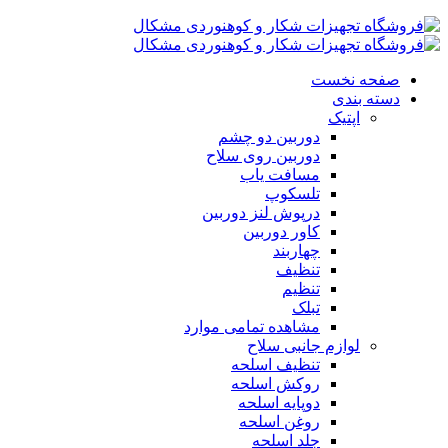
صفحه نخست
دسته بندی
اپتیک
دوربین دو چشم
دوربین روی سلاح
مسافت یاب
تلسکوپ
درپوش لنز دوربین
کاور دوربین
چهاربند
تنظیف
تنظیم
تبلک
مشاهده تمامی موارد
لوازم جانبی سلاح
تنظیف اسلحه
روکش اسلحه
دوپایه اسلحه
روغن اسلحه
جلد اسلحه