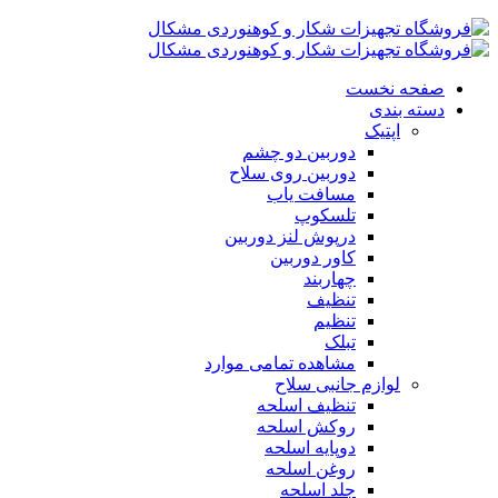
صفحه نخست
دسته بندی
اپتیک
دوربین دو چشم
دوربین روی سلاح
مسافت یاب
تلسکوپ
درپوش لنز دوربین
کاور دوربین
چهاربند
تنظیف
تنظیم
تبلک
مشاهده تمامی موارد
لوازم جانبی سلاح
تنظیف اسلحه
روکش اسلحه
دوپایه اسلحه
روغن اسلحه
جلد اسلحه