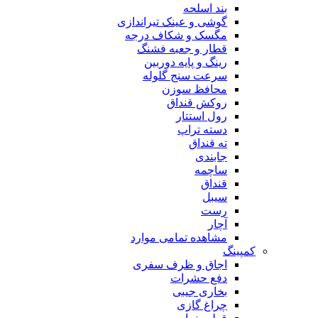
بند اسلحه
گوشی و عینک تیراندازی
مگسک و شکاف درجه
قطار و جعبه فشنگ
رینگ و پایه دوربین
سرعت سنج گلوله
محافظ سوزن
روکش قنداق
رول استتار
دسته تراپ
ته قنداق
جابندی
ساچمه
قنداق
سیبل
رست
آچار
مشاهده تمامی موارد
کمپینگ
اجاق و ظرف سفری
دفع حشرات
بخاری جیبی
چراغ گازی