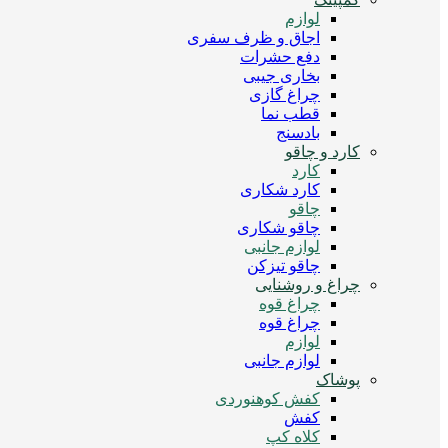
لوازم
اجاق و ظرف سفری
دفع حشرات
بخاری جیبی
چراغ گازی
قطب نما
بادسنج
کارد و چاقو
کارد
کارد شکاری
چاقو
چاقو شکاری
لوازم جانبی
چاقو تیزکن
چراغ و روشنایی
چراغ قوه
چراغ قوه
لوازم
لوازم جانبی
پوشاک
کفش کوهنوردی
کفش
کلاه کپ