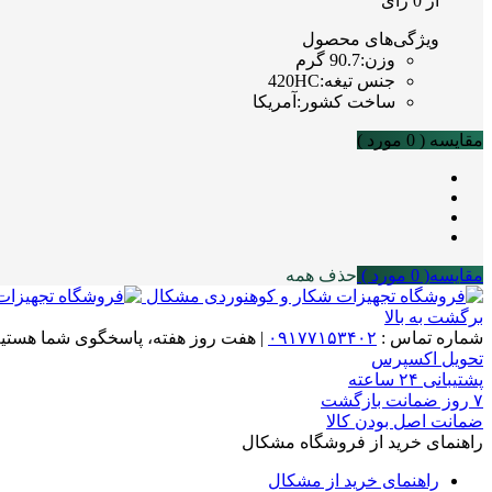
از 0 رای
ویژگی‌های محصول
وزن
:
90.7 گرم
جنس تیغه
:
420HC
ساخت کشور
:
آمریکا
مقایسه (
0
مورد )
مقایسه(
0
مورد )
حذف همه
برگشت به بالا
شماره تماس :
۰۹۱۷۷۱۵۳۴۰۲
|
هفت روز هفته، پاسخگوی شما هستیم
تحویل اکسپرس
پشتیبانی ۲۴ ساعته
۷ روز ضمانت بازگشت
ضمانت اصل بودن کالا
راهنمای خرید از فروشگاه مشکال
راهنمای خرید از مشکال