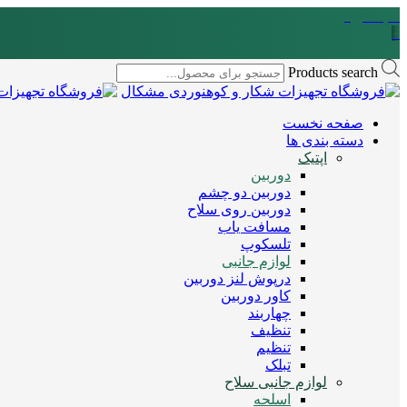
سبد خرید
۰
Products search
صفحه نخست
دسته بندی ها
اپتیک
دوربین
دوربین دو چشم
دوربین روی سلاح
مسافت یاب
تلسکوپ
لوازم جانبی
درپوش لنز دوربین
کاور دوربین
چهاربند
تنظیف
تنظیم
تبلک
لوازم جانبی سلاح
اسلحه