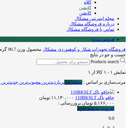
کلاه
کاپشن
کاپشن
مجله اینترنتی مشکال
درباره فروشگاه مشکال
تماس با فروشگاه مشکال
فروش ویژه
فروشگاه تجهیزات شکار و کوهنوردی مشکال
محصول وزن
90.7 گرم
جست و جو در نتایج
Products search
نمایش
۱
-
۱
کالا از
۱
مرتب‌سازی بر اساس :
پیشفرض
پربازدیدترین
محبوب‌ترین
جدیدترین
چاقو باک 110BKSLT
۱۱,۱۳۰,۰۰۰
تومان
۵,۱۶۶,۰۰۰
تومان
بروزرسانی :
افزودن به سبد خرید
0.0