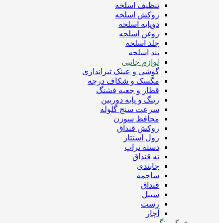
تنظیف اسلحه
روکش اسلحه
دوپایه اسلحه
روغن اسلحه
جلد اسلحه
بند اسلحه
لوازم جانبی
گوشی و عینک تیراندازی
مگسک و شکاف درجه
قطار و جعبه فشنگ
رینگ و پایه دوربین
سرعت سنج گلوله
محافظ سوزن
روکش قنداق
رول استتار
دسته تراپ
ته قنداق
جابندی
ساچمه
قنداق
سیبل
رست
آچار
کمپینگ