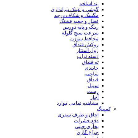
بند اسلحه
گوشی و عینک تیراندازی
مگسک و شکاف درجه
قطار و جعبه فشنگ
رینگ و پایه دوربین
سرعت سنج گلوله
محافظ سوزن
روکش قنداق
رول استتار
دسته تراپ
ته قنداق
جابندی
ساچمه
قنداق
سیبل
رست
آچار
مشاهده تمامی موارد
کمپینگ
اجاق و ظرف سفری
دفع حشرات
بخاری جیبی
چراغ گازی