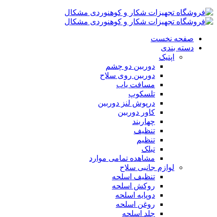
صفحه نخست
دسته بندی
اپتیک
دوربین دو چشم
دوربین روی سلاح
مسافت یاب
تلسکوپ
درپوش لنز دوربین
کاور دوربین
چهاربند
تنظیف
تنظیم
تبلک
مشاهده تمامی موارد
لوازم جانبی سلاح
تنظیف اسلحه
روکش اسلحه
دوپایه اسلحه
روغن اسلحه
جلد اسلحه