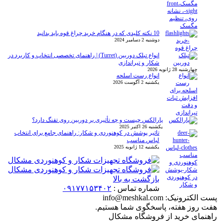
10 نکته کلیدی که در هنگام خرید چراغ قوه باید بدانید
دوشنبه 2 دسامبر 2024
انواع تبلک دوربین (Turret) | راهنمای تخصصی انتخاب و کاربرد در
شکار و تیراندازی
چهارشنبه 28 ژانویه 2026
انواع رست اسلحه
یکشنبه 2 آگوست 2026
پارالکس چیست و چه تأثیری بر دوربین روی تفنگ دارد؟
یکشنبه 26 اکتبر 2025
تاثیر پوشش در کوهنوردی و شکار: راهنمای جامع برای انتخاب
لباس مناسب
یکشنبه 12 ژانویه 2025
بازگشت به بالا
شماره تماس :
۰۹۱۷۷۱۵۳۴۰۲
پست الکترونیک:
info@meshkal.com
هفت روز هفته، پاسخگوی شما هستیم.
راهنمای خرید از فروشگاه مشکال