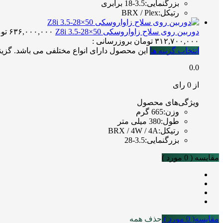
بزرگنمایی
:
3.5-18 برابری
رتیکل
:
BRX / Plex
دوربین روی سلاح زاواروسکی Z8i 3.5-28×50
۶۳۶,۰۰۰,۰۰۰
تو
۳۱۲,۷۰۰,۰۰۰
تومان
بروزرسانی :
انتخاب گزینه ها
این محصول دارای انواع مختلفی می باشد. گز
0.0
از 0 رای
ویژگی‌های محصول
وزن
:
665 گرم
طول
:
380 میلی متر
رتیکل
:
BRX / 4W / 4A
بزرگنمایی
:
3.5-28
مقایسه (
0
مورد )
مقایسه(
0
مورد )
حذف همه