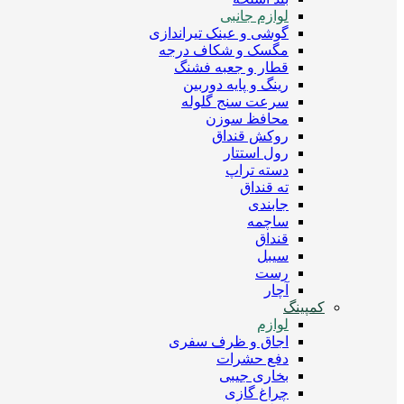
لوازم جانبی
گوشی و عینک تیراندازی
مگسک و شکاف درجه
قطار و جعبه فشنگ
رینگ و پایه دوربین
سرعت سنج گلوله
محافظ سوزن
روکش قنداق
رول استتار
دسته تراپ
ته قنداق
جابندی
ساچمه
قنداق
سیبل
رست
آچار
کمپینگ
لوازم
اجاق و ظرف سفری
دفع حشرات
بخاری جیبی
چراغ گازی