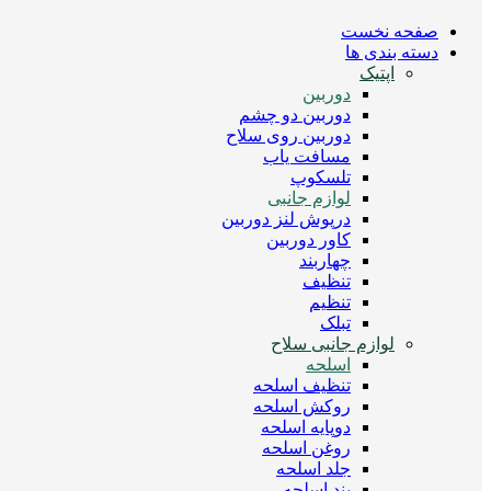
صفحه نخست
دسته بندی ها
اپتیک
دوربین
دوربین دو چشم
دوربین روی سلاح
مسافت یاب
تلسکوپ
لوازم جانبی
درپوش لنز دوربین
کاور دوربین
چهاربند
تنظیف
تنظیم
تبلک
لوازم جانبی سلاح
اسلحه
تنظیف اسلحه
روکش اسلحه
دوپایه اسلحه
روغن اسلحه
جلد اسلحه
بند اسلحه