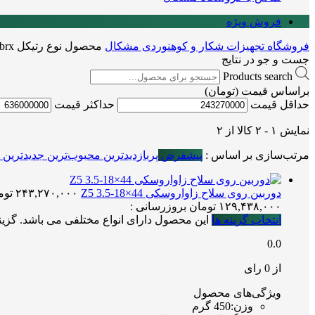
فروش ویژه
فروشگاه تجهیزات شکار و کوهنوردی مشکال
محصول نوع رتیکل
brx
جست و جو در نتایج
Products search
براساس قیمت (تومان)
حداقل قیمت
حداكثر قيمت
نمایش
۱
-
۲
کالا از
۲
مرتب‌سازی بر اساس :
پیشفرض
پربازدیدترین
محبوب‌ترین
جدیدترین
دوربین روی سلاح زاواروسکی Z5 3.5-18×44
۲۴۳,۲۷۰,۰۰۰
توم
۱۲۹,۴۳۸,۰۰۰
تومان
بروزرسانی :
انتخاب گزینه ها
این محصول دارای انواع مختلفی می باشد. گز
0.0
از 0 رای
ویژگی‌های محصول
وزن
:
450 گرم