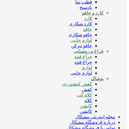
قطب نما
بادسنج
کارد و چاقو
کارد
کارد شکاری
چاقو
چاقو شکاری
لوازم جانبی
چاقو تیزکن
چراغ و روشنایی
چراغ قوه
چراغ قوه
لوازم
لوازم جانبی
پوشاک
کفش کوهنوردی
کفش
کلاه کپ
کلاه
کاپشن
کاپشن
مجله اینترنتی مشکال
درباره فروشگاه مشکال
تماس با فروشگاه مشکال