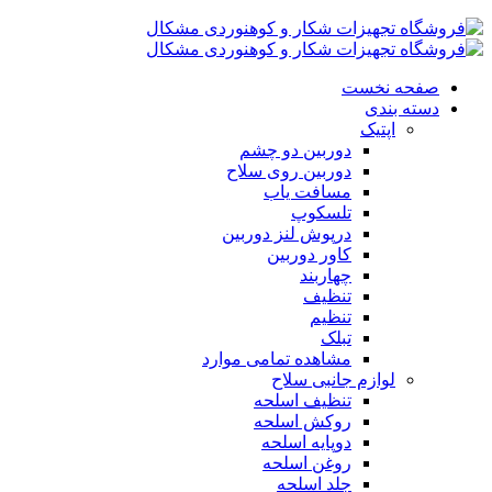
صفحه نخست
دسته بندی
اپتیک
دوربین دو چشم
دوربین روی سلاح
مسافت یاب
تلسکوپ
درپوش لنز دوربین
کاور دوربین
چهاربند
تنظیف
تنظیم
تبلک
مشاهده تمامی موارد
لوازم جانبی سلاح
تنظیف اسلحه
روکش اسلحه
دوپایه اسلحه
روغن اسلحه
جلد اسلحه