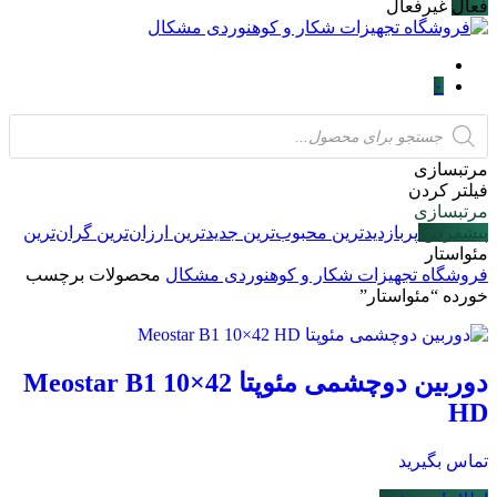
فعال
غیرفعال
۰
Products
search
مرتبسازی
فیلتر کردن
مرتبسازی
پیشفرض
پربازدیدترین
محبوب‌ترین
جدیدترین
ارزان‌ترین
گران‌ترین
مئواستار
فروشگاه تجهیزات شکار و کوهنوردی مشکال
محصولات برچسب
خورده “مئواستار”
دوربین دوچشمی مئوپتا Meostar B1 10×42
HD
تماس بگیرید