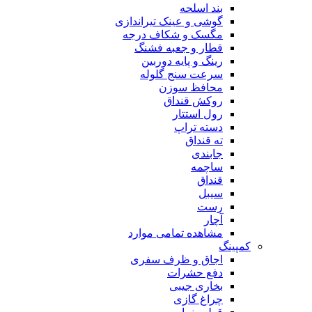
بند اسلحه
گوشی و عینک تیراندازی
مگسک و شکاف درجه
قطار و جعبه فشنگ
رینگ و پایه دوربین
سرعت سنج گلوله
محافظ سوزن
روکش قنداق
رول استتار
دسته تراپ
ته قنداق
جابندی
ساچمه
قنداق
سیبل
رست
آچار
مشاهده تمامی موارد
کمپینگ
اجاق و ظرف سفری
دفع حشرات
بخاری جیبی
چراغ گازی