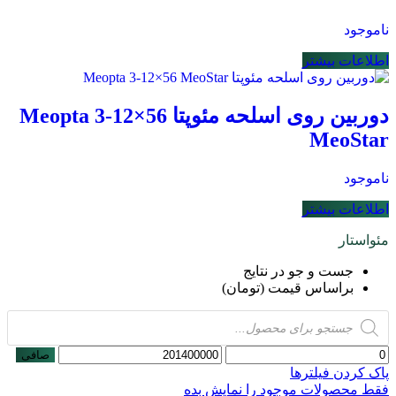
ناموجود
اطلاعات بیشتر
دوربین روی اسلحه مئوپتا Meopta 3-12×56
MeoStar
ناموجود
اطلاعات بیشتر
مئواستار
جست و جو در نتایج
براساس قیمت (تومان)
Products
search
حداقل
حداكثر
صافی
قیمت
قيمت
پاک کردن فیلترها
فقط محصولات موجود را نمایش بده