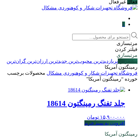
فعال
غیرفعال
۰
Products
search
مرتبسازی
فیلتر کردن
مرتبسازی
پیشفرض
پربازدیدترین
محبوب‌ترین
جدیدترین
ارزان‌ترین
گران‌ترین
رمینگتون آمریکا
فروشگاه تجهیزات شکار و کوهنوردی مشکال
محصولات برچسب
خورده “رمینگتون آمریکا”
جلد تفنگ رمینگتون 18614
۱۵,۹۰۰,۰۰۰
تومان
افزودن به سبد خرید
رمینگتون آمریکا