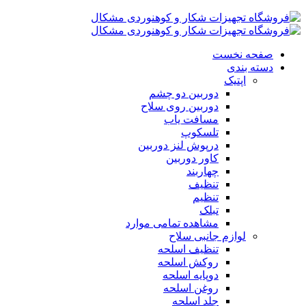
صفحه نخست
دسته بندی
اپتیک
دوربین دو چشم
دوربین روی سلاح
مسافت یاب
تلسکوپ
درپوش لنز دوربین
کاور دوربین
چهاربند
تنظیف
تنظیم
تبلک
مشاهده تمامی موارد
لوازم جانبی سلاح
تنظیف اسلحه
روکش اسلحه
دوپایه اسلحه
روغن اسلحه
جلد اسلحه