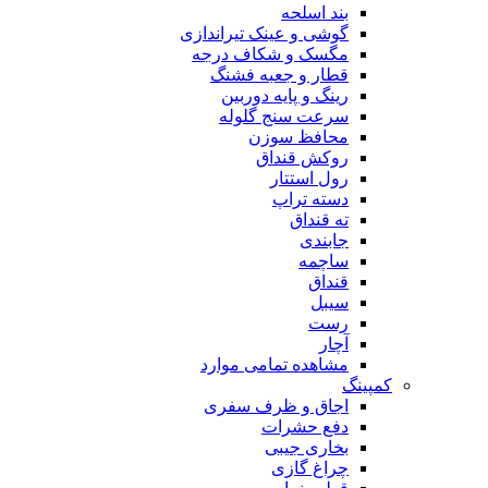
بند اسلحه
گوشی و عینک تیراندازی
مگسک و شکاف درجه
قطار و جعبه فشنگ
رینگ و پایه دوربین
سرعت سنج گلوله
محافظ سوزن
روکش قنداق
رول استتار
دسته تراپ
ته قنداق
جابندی
ساچمه
قنداق
سیبل
رست
آچار
مشاهده تمامی موارد
کمپینگ
اجاق و ظرف سفری
دفع حشرات
بخاری جیبی
چراغ گازی