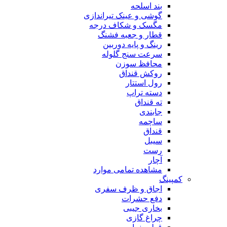
بند اسلحه
گوشی و عینک تیراندازی
مگسک و شکاف درجه
قطار و جعبه فشنگ
رینگ و پایه دوربین
سرعت سنج گلوله
محافظ سوزن
روکش قنداق
رول استتار
دسته تراپ
ته قنداق
جابندی
ساچمه
قنداق
سیبل
رست
آچار
مشاهده تمامی موارد
کمپینگ
اجاق و ظرف سفری
دفع حشرات
بخاری جیبی
چراغ گازی