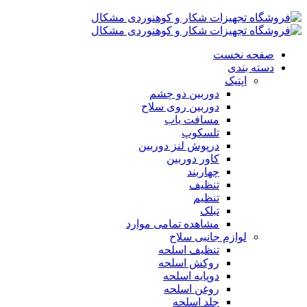
صفحه نخست
دسته بندی
اپتیک
دوربین دو چشم
دوربین روی سلاح
مسافت یاب
تلسکوپ
درپوش لنز دوربین
کاور دوربین
چهاربند
تنظیف
تنظیم
تبلک
مشاهده تمامی موارد
لوازم جانبی سلاح
تنظیف اسلحه
روکش اسلحه
دوپایه اسلحه
روغن اسلحه
جلد اسلحه