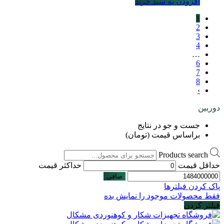
افزودن به سبد خرید
1
2
3
4
…
6
7
8
›
دوربین
جست و جو در نتایج
براساس قیمت (تومان)
Products search
حداقل قیمت
حداكثر قيمت
صافی
پاک کردن فیلترها
فقط محصولات موجود را نمایش بده
فیلتر کردن