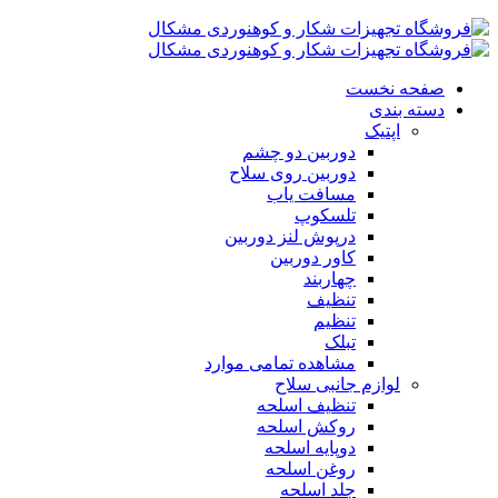
صفحه نخست
دسته بندی
اپتیک
دوربین دو چشم
دوربین روی سلاح
مسافت یاب
تلسکوپ
درپوش لنز دوربین
کاور دوربین
چهاربند
تنظیف
تنظیم
تبلک
مشاهده تمامی موارد
لوازم جانبی سلاح
تنظیف اسلحه
روکش اسلحه
دوپایه اسلحه
روغن اسلحه
جلد اسلحه