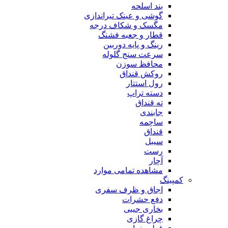
بند اسلحه
گوشی و عینک تیراندازی
مگسک و شکاف درجه
قطار و جعبه فشنگ
رینگ و پایه دوربین
سرعت سنج گلوله
محافظ سوزن
روکش قنداق
رول استتار
دسته تراپ
ته قنداق
جابندی
ساچمه
قنداق
سیبل
رست
آچار
مشاهده تمامی موارد
کمپینگ
اجاق و ظرف سفری
دفع حشرات
بخاری جیبی
چراغ گازی