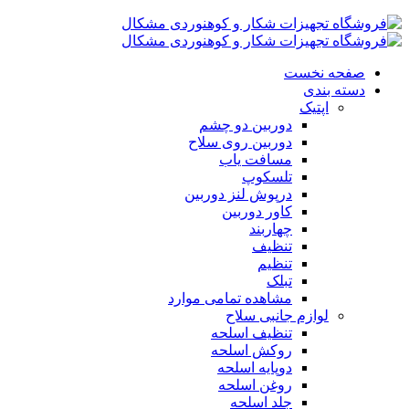
صفحه نخست
دسته بندی
اپتیک
دوربین دو چشم
دوربین روی سلاح
مسافت یاب
تلسکوپ
درپوش لنز دوربین
کاور دوربین
چهاربند
تنظیف
تنظیم
تبلک
مشاهده تمامی موارد
لوازم جانبی سلاح
تنظیف اسلحه
روکش اسلحه
دوپایه اسلحه
روغن اسلحه
جلد اسلحه