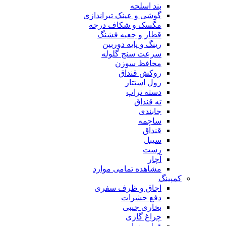
بند اسلحه
گوشی و عینک تیراندازی
مگسک و شکاف درجه
قطار و جعبه فشنگ
رینگ و پایه دوربین
سرعت سنج گلوله
محافظ سوزن
روکش قنداق
رول استتار
دسته تراپ
ته قنداق
جابندی
ساچمه
قنداق
سیبل
رست
آچار
مشاهده تمامی موارد
کمپینگ
اجاق و ظرف سفری
دفع حشرات
بخاری جیبی
چراغ گازی