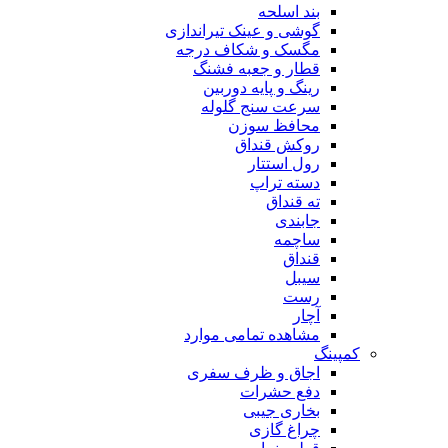
بند اسلحه
گوشی و عینک تیراندازی
مگسک و شکاف درجه
قطار و جعبه فشنگ
رینگ و پایه دوربین
سرعت سنج گلوله
محافظ سوزن
روکش قنداق
رول استتار
دسته تراپ
ته قنداق
جابندی
ساچمه
قنداق
سیبل
رست
آچار
مشاهده تمامی موارد
کمپینگ
اجاق و ظرف سفری
دفع حشرات
بخاری جیبی
چراغ گازی