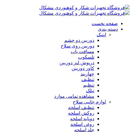
صفحه نخست
دسته بندی
اپتیک
دوربین دو چشم
دوربین روی سلاح
مسافت یاب
تلسکوپ
درپوش لنز دوربین
کاور دوربین
چهاربند
تنظیف
تنظیم
تبلک
مشاهده تمامی موارد
لوازم جانبی سلاح
تنظیف اسلحه
روکش اسلحه
دوپایه اسلحه
روغن اسلحه
جلد اسلحه