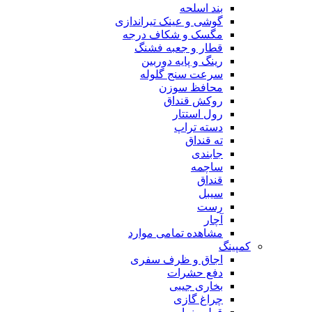
بند اسلحه
گوشی و عینک تیراندازی
مگسک و شکاف درجه
قطار و جعبه فشنگ
رینگ و پایه دوربین
سرعت سنج گلوله
محافظ سوزن
روکش قنداق
رول استتار
دسته تراپ
ته قنداق
جابندی
ساچمه
قنداق
سیبل
رست
آچار
مشاهده تمامی موارد
کمپینگ
اجاق و ظرف سفری
دفع حشرات
بخاری جیبی
چراغ گازی