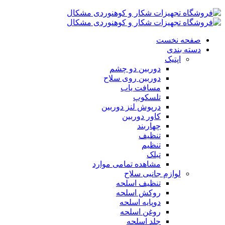
صفحه نخست
دسته بندی
اپتیک
دوربین دو چشم
دوربین روی سلاح
مسافت یاب
تلسکوپ
درپوش لنز دوربین
کاور دوربین
چهاربند
تنظیف
تنظیم
تبلک
مشاهده تمامی موارد
لوازم جانبی سلاح
تنظیف اسلحه
روکش اسلحه
دوپایه اسلحه
روغن اسلحه
جلد اسلحه