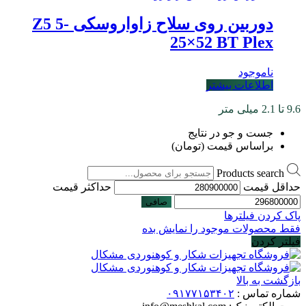
دوربین روی سلاح زاواروسکی Z5 5-
25×52 BT Plex
ناموجود
اطلاعات بیشتر
9.6 تا 2.1 میلی متر
جست و جو در نتایج
براساس قیمت (تومان)
Products search
حداقل قیمت
حداكثر قيمت
صافی
پاک کردن فیلترها
فقط محصولات موجود را نمایش بده
فیلتر کردن
بازگشت به بالا
شماره تماس :
۰۹۱۷۷۱۵۳۴۰۲