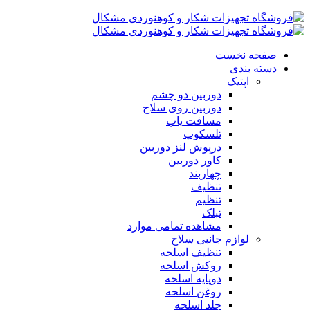
صفحه نخست
دسته بندی
اپتیک
دوربین دو چشم
دوربین روی سلاح
مسافت یاب
تلسکوپ
درپوش لنز دوربین
کاور دوربین
چهاربند
تنظیف
تنظیم
تبلک
مشاهده تمامی موارد
لوازم جانبی سلاح
تنظیف اسلحه
روکش اسلحه
دوپایه اسلحه
روغن اسلحه
جلد اسلحه