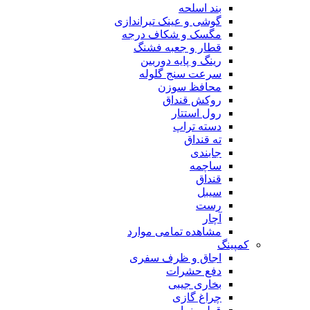
بند اسلحه
گوشی و عینک تیراندازی
مگسک و شکاف درجه
قطار و جعبه فشنگ
رینگ و پایه دوربین
سرعت سنج گلوله
محافظ سوزن
روکش قنداق
رول استتار
دسته تراپ
ته قنداق
جابندی
ساچمه
قنداق
سیبل
رست
آچار
مشاهده تمامی موارد
کمپینگ
اجاق و ظرف سفری
دفع حشرات
بخاری جیبی
چراغ گازی