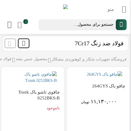
Products
۰
search
فولاد ضد زنگ 7Cr17
محصول جنس تیغه
فولاد ضد 
فروشگاه تجهیزات شکار و کوهنوردی مشکال
چاقو باک 264GYS
چاقوی تاشو باک Trunk
0252BKS-B
۱۱,۱۳۰,۰۰۰
تومان
ناموجود