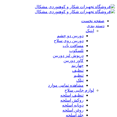
صفحه نخست
دسته بندی
اپتیک
دوربین دو چشم
دوربین روی سلاح
مسافت یاب
تلسکوپ
درپوش لنز دوربین
کاور دوربین
چهاربند
تنظیف
تنظیم
تبلک
مشاهده تمامی موارد
لوازم جانبی سلاح
تنظیف اسلحه
روکش اسلحه
دوپایه اسلحه
روغن اسلحه
جلد اسلحه