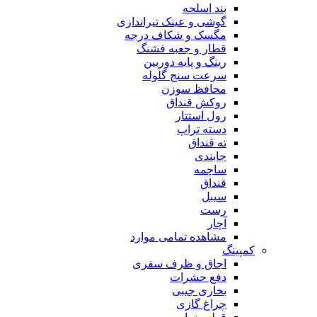
بند اسلحه
گوشی و عینک تیراندازی
مگسک و شکاف درجه
قطار و جعبه فشنگ
رینگ و پایه دوربین
سرعت سنج گلوله
محافظ سوزن
روکش قنداق
رول استتار
دسته تراپ
ته قنداق
جابندی
ساچمه
قنداق
سیبل
رست
آچار
مشاهده تمامی موارد
کمپینگ
اجاق و ظرف سفری
دفع حشرات
بخاری جیبی
چراغ گازی