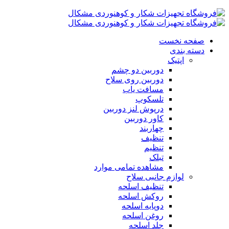
صفحه نخست
دسته بندی
اپتیک
دوربین دو چشم
دوربین روی سلاح
مسافت یاب
تلسکوپ
درپوش لنز دوربین
کاور دوربین
چهاربند
تنظیف
تنظیم
تبلک
مشاهده تمامی موارد
لوازم جانبی سلاح
تنظیف اسلحه
روکش اسلحه
دوپایه اسلحه
روغن اسلحه
جلد اسلحه