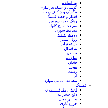
بند اسلحه
گوشی و عینک تیراندازی
مگسک و شکاف درجه
قطار و جعبه فشنگ
رینگ و پایه دوربین
سرعت سنج گلوله
محافظ سوزن
روکش قنداق
رول استتار
دسته تراپ
ته قنداق
جابندی
ساچمه
قنداق
سیبل
رست
آچار
مشاهده تمامی موارد
کمپینگ
اجاق و ظرف سفری
دفع حشرات
بخاری جیبی
چراغ گازی