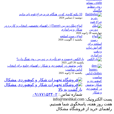
10 نکته کلیدی که در هنگام خرید چراغ قوه باید بدانید
دوشنبه 2 دسامبر 2024
انواع تبلک دوربین (Turret) | راهنمای تخصصی انتخاب و کاربرد در
شکار و تیراندازی
چهارشنبه 28 ژانویه 2026
انواع رست اسلحه
یکشنبه 2 آگوست 2026
پارالکس چیست و چه تأثیری بر دوربین روی تفنگ دارد؟
یکشنبه 26 اکتبر 2025
تاثیر پوشش در کوهنوردی و شکار: راهنمای جامع برای انتخاب
لباس مناسب
یکشنبه 12 ژانویه 2025
بازگشت به بالا
شماره تماس :
۰۹۱۷۷۱۵۳۴۰۲
پست الکترونیک:
info@meshkal.com
هفت روز هفته، پاسخگوی شما هستیم.
راهنمای خرید از فروشگاه مشکال