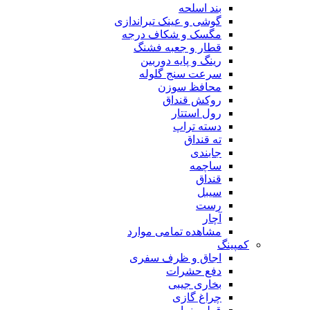
بند اسلحه
گوشی و عینک تیراندازی
مگسک و شکاف درجه
قطار و جعبه فشنگ
رینگ و پایه دوربین
سرعت سنج گلوله
محافظ سوزن
روکش قنداق
رول استتار
دسته تراپ
ته قنداق
جابندی
ساچمه
قنداق
سیبل
رست
آچار
مشاهده تمامی موارد
کمپینگ
اجاق و ظرف سفری
دفع حشرات
بخاری جیبی
چراغ گازی