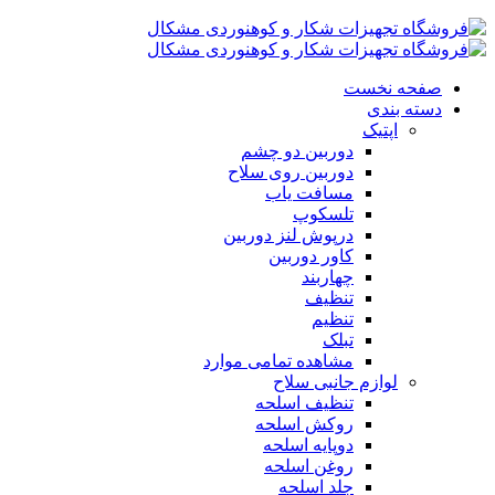
صفحه نخست
دسته بندی
اپتیک
دوربین دو چشم
دوربین روی سلاح
مسافت یاب
تلسکوپ
درپوش لنز دوربین
کاور دوربین
چهاربند
تنظیف
تنظیم
تبلک
مشاهده تمامی موارد
لوازم جانبی سلاح
تنظیف اسلحه
روکش اسلحه
دوپایه اسلحه
روغن اسلحه
جلد اسلحه